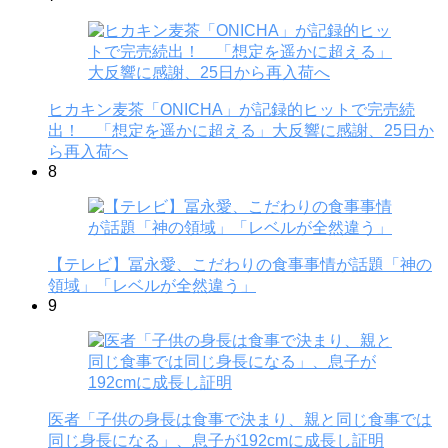
ヒカキン麦茶「ONICHA」が記録的ヒットで完売続
出！ 「想定を遥かに超える」大反響に感謝、25日か
ら再入荷へ
8
【テレビ】冨永愛、こだわりの食事事情が話題「神の
領域」「レベルが全然違う」
9
医者「子供の身長は食事で決まり、親と同じ食事では
同じ身長になる」、息子が192cmに成長し証明