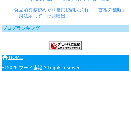
食品消費減税めぐり自民税調大荒れ 「首相の独断」
「財源示して」批判噴出
ブログランキング
HOME
© 2026 フード速報 All rights reserved.