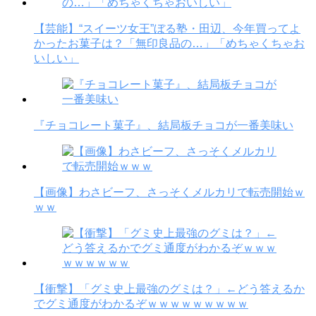
【芸能】“スイーツ女王”ぼる塾・田辺、今年買ってよ
かったお菓子は？「無印良品の…」「めちゃくちゃお
いしい」
『チョコレート菓子』、結局板チョコが一番美味い
【画像】わさビーフ、さっそくメルカリで転売開始ｗ
ｗｗ
【衝撃】「グミ史上最強のグミは？」←どう答えるか
でグミ通度がわかるぞｗｗｗｗｗｗｗｗｗ