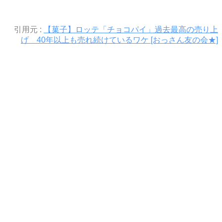
引用元 :
【菓子】ロッテ「チョコパイ」過去最高の売り上
げ 40年以上も売れ続けているワケ [おっさん友の会★]