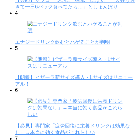
【芸能】マツコ ついに「痛風」になる 「大好き過
ぎて一日6パック食べてたら…」としょんぼり
4
エナジードリンク飲むとハゲることが判明
5
【朗報】ピザーラ新サイズ導入・Lサイズはリニュー
アル！
6
【必見】専門家「疲労回復に栄養ドリンクは効果な
し」→本当に効く食品がこれらしい
7