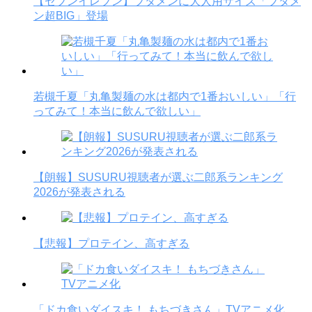
【セブンイレブン】ブタメンに大人用サイズ「ブタメ
ン超BIG」登場
若槻千夏「丸亀製麺の水は都内で1番おいしい」「行
ってみて！本当に飲んで欲しい」
【朗報】SUSURU視聴者が選ぶ二郎系ランキング
2026が発表される
【悲報】プロテイン、高すぎる
「ドカ食いダイスキ！ もちづきさん」TVアニメ化