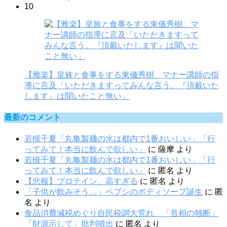
10
【雅楽】皇族と食事をする東儀秀樹、マナー講師の指
導に言及「いただきますってみんな言う。『頂戴いた
します』は聞いたこと無い」
最新のコメント
若槻千夏「丸亀製麺の水は都内で1番おいしい」「行
ってみて！本当に飲んで欲しい」
に
薩摩
より
若槻千夏「丸亀製麺の水は都内で1番おいしい」「行
ってみて！本当に飲んで欲しい」
に
匿名
より
【悲報】プロテイン、高すぎる
に
匿名
より
「子供が飲みそう…」ペプシのボディソープ誕生
に
匿
名
より
食品消費減税めぐり自民税調大荒れ 「首相の独断」
「財源示して」批判噴出
に
匿名
より