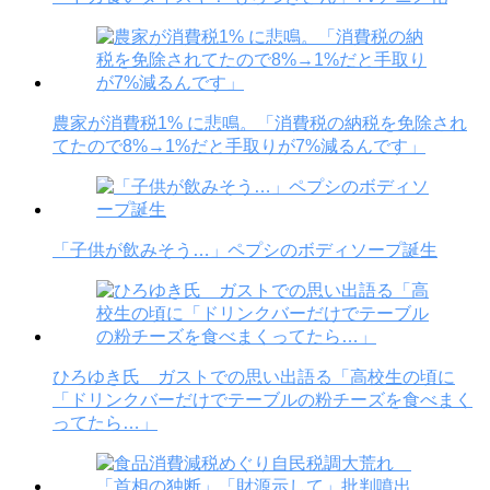
農家が消費税1% に悲鳴。「消費税の納税を免除され
てたので8%→1%だと手取りが7%減るんです」
「子供が飲みそう…」ペプシのボディソープ誕生
ひろゆき氏 ガストでの思い出語る「高校生の頃に
「ドリンクバーだけでテーブルの粉チーズを食べまく
ってたら…」