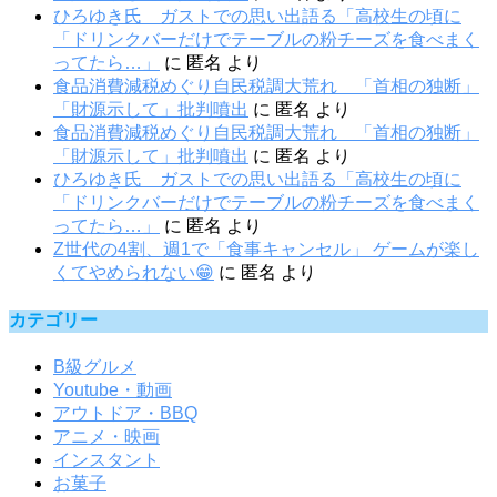
ひろゆき氏 ガストでの思い出語る「高校生の頃に
「ドリンクバーだけでテーブルの粉チーズを食べまく
ってたら…」
に
匿名
より
食品消費減税めぐり自民税調大荒れ 「首相の独断」
「財源示して」批判噴出
に
匿名
より
食品消費減税めぐり自民税調大荒れ 「首相の独断」
「財源示して」批判噴出
に
匿名
より
ひろゆき氏 ガストでの思い出語る「高校生の頃に
「ドリンクバーだけでテーブルの粉チーズを食べまく
ってたら…」
に
匿名
より
Z世代の4割、週1で「食事キャンセル」 ゲームが楽し
くてやめられない😁
に
匿名
より
カテゴリー
B級グルメ
Youtube・動画
アウトドア・BBQ
アニメ・映画
インスタント
お菓子