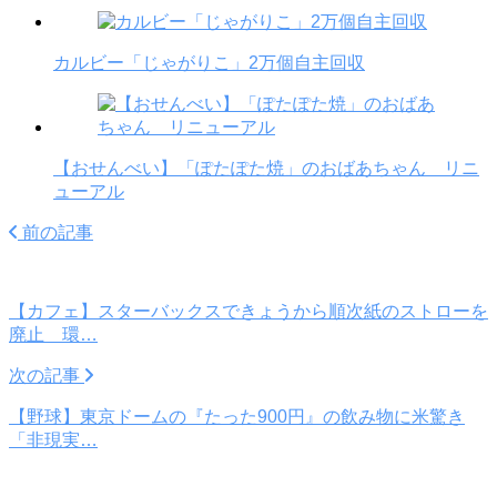
カルビー「じゃがりこ」2万個自主回収
【おせんべい】「ぽたぽた焼」のおばあちゃん リニ
ューアル
前の記事
【カフェ】スターバックスできょうから順次紙のストローを
廃止 環…
次の記事
【野球】東京ドームの『たった900円』の飲み物に米驚き
「非現実…