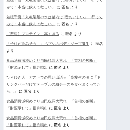
若槻千夏「丸亀製麺の水は都内で1番おいしい」「行って
みて！本当に飲んで欲しい」
に
匿名
より
若槻千夏「丸亀製麺の水は都内で1番おいしい」「行って
みて！本当に飲んで欲しい」
に
匿名
より
【悲報】プロテイン、高すぎる
に
匿名
より
「子供が飲みそう…」ペプシのボディソープ誕生
に
匿名
より
食品消費減税めぐり自民税調大荒れ 「首相の独断」
「財源示して」批判噴出
に
匿名
より
ひろゆき氏 ガストでの思い出語る「高校生の頃に「ド
リンクバーだけでテーブルの粉チーズを食べまくってた
ら…」
に
匿名
より
食品消費減税めぐり自民税調大荒れ 「首相の独断」
「財源示して」批判噴出
に
匿名
より
食品消費減税めぐり自民税調大荒れ 「首相の独断」
「財源示して」批判噴出
に
匿名
より