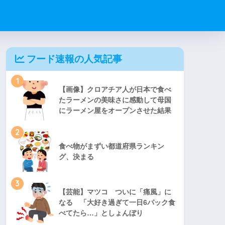
フード速報の人気記事
1
【画像】クロアチア人が日本で食べ
たラーメンの美味さに感動して母国
にラーメン屋をオープンさせた結果
2
食べ物がまずい都道府県ランキン
グ、決まる
3
【芸能】マツコ ついに「痛風」に
なる 「大好き過ぎて一日6パック食
べてたら…」としょんぼり