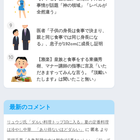
事情が話題「神の領域」「レベルが
全然違う」
9
医者「子供の身長は食事で決まり、
親と同じ食事では同じ身長にな
る」、息子が192cmに成長し証明
10
【雅楽】皇族と食事をする東儀秀
樹、マナー講師の指導に言及「いた
だきますってみんな言う。『頂戴い
たします』は聞いたこと無い」
最新のコメント
リュウジ氏「ダルい料理トップ10に入る」夏の定番料理
は冷やし中華 「あり得ないほどダルい」
に
匿名
より