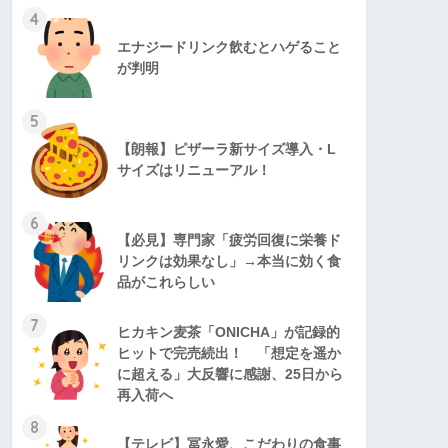
4
エナジードリンク飲むとハゲること
が判明
5
【朗報】ピザーラ新サイズ導入・L
サイズはリニューアル！
6
【必見】専門家「疲労回復に栄養ド
リンクは効果なし」→本当に効く食
品がこれらしい
7
ヒカキン麦茶「ONICHA」が記録的
ヒットで完売続出！ 「想定を遥か
に超える」大反響に感謝、25日から
再入荷へ
8
【テレビ】冨永愛、こだわりの食事