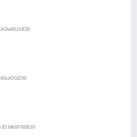
ID:AOwBUX830
D:60urDGE00
75 ID:Mk8FN88J0