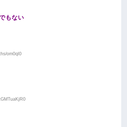
でもない
:hs/om0ql0
ID:GMTuaKjR0