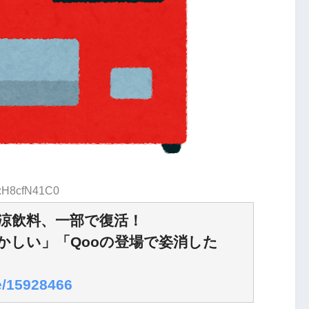
D:H8cfN41C0
涼飲料、一部で復活！
かしい」「Qooの登場で姿消した
le/15928466