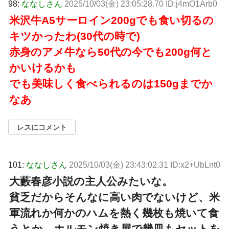
98:
ななしさん
2025/10/03(金) 23:05:28.70 ID:j4mO1Arb0
米沢牛A5サーロイン200gでも食い切るの
キツかったわ(30代の時で)
赤身のアメ牛なら50代の今でも200g何と
かいけるかも
でも美味しく食べられるのは150gまでか
なあ
レスにコメント
101:
ななしさん
2025/10/03(金) 23:43:02.31 ID:x2+UbLnt0
大藪春彦小説の主人公みたいな。
貧乏だからそんなに高い肉でないけど、米
軍流れか何かのハムを熱く幾枚も焼いて食
うとか、ホルモン焼き屋で幾皿もセットを