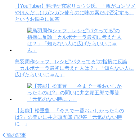
【YouTuber】料理研究家リュウジ氏、「親がコンソメ
やほんだしはガンガン使うのに味の素だけ否定する」
というお悩みに回答
鳥羽周作シェフ、レシピ“パクってる”の指摘に反論
「カルボナーラ最初に考えた人は？」「知らない人に
広げたらいいじゃん」
【芸能】松重豊 「今まで一番おいしかったもの
は?」の問いに井之頭五郎で即答「元気のない時
に…」
前の記事