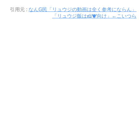
引用元 :
なんG民「リュウジの動画は全く参考にならん」
「リュウジ飯は🧀🐮向け」←こいつら