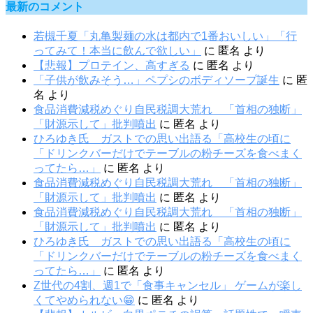
最新のコメント
若槻千夏「丸亀製麺の水は都内で1番おいしい」「行
ってみて！本当に飲んで欲しい」
に
匿名
より
【悲報】プロテイン、高すぎる
に
匿名
より
「子供が飲みそう…」ペプシのボディソープ誕生
に
匿
名
より
食品消費減税めぐり自民税調大荒れ 「首相の独断」
「財源示して」批判噴出
に
匿名
より
ひろゆき氏 ガストでの思い出語る「高校生の頃に
「ドリンクバーだけでテーブルの粉チーズを食べまく
ってたら…」
に
匿名
より
食品消費減税めぐり自民税調大荒れ 「首相の独断」
「財源示して」批判噴出
に
匿名
より
食品消費減税めぐり自民税調大荒れ 「首相の独断」
「財源示して」批判噴出
に
匿名
より
ひろゆき氏 ガストでの思い出語る「高校生の頃に
「ドリンクバーだけでテーブルの粉チーズを食べまく
ってたら…」
に
匿名
より
Z世代の4割、週1で「食事キャンセル」 ゲームが楽し
くてやめられない😁
に
匿名
より