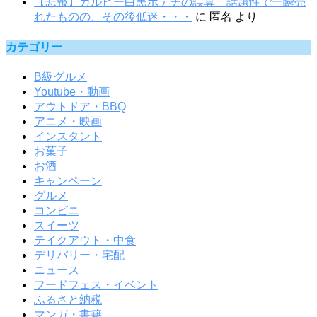
【悲報】カルビー白黒ポテチの誤算 話題性で一瞬売
れたものの、その後低迷・・・
に
匿名
より
カテゴリー
B級グルメ
Youtube・動画
アウトドア・BBQ
アニメ・映画
インスタント
お菓子
お酒
キャンペーン
グルメ
コンビニ
スイーツ
テイクアウト・中食
デリバリー・宅配
ニュース
フードフェス・イベント
ふるさと納税
マンガ・書籍