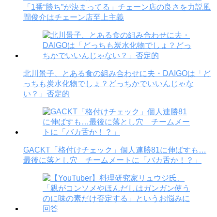
「1番“勝ち”が決まってる」チェーン店の良さを力説風
間俊介はチェーン店至上主義
北川景子、とある食の組み合わせに夫・DAIGOは「ど
っちも炭水化物でしょ？どっちかでいいんじゃな
い？」否定的
GACKT「格付けチェック」個人連勝81に伸ばすも…
最後に落とし穴 チームメートに「バカ舌か！？」