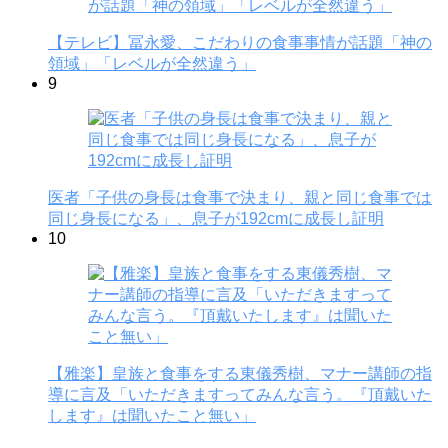
【テレビ】冨永愛、こだわりの食事事情が話題「神の
領域」「レベルが全然違う」
9
医者「子供の身長は食事で決まり、親と同じ食事では
同じ身長になる」、息子が192cmに成長し証明
10
【雅楽】皇族と食事をする東儀秀樹、マナー講師の指
導に言及「いただきますってみんな言う。『頂戴いた
します』は聞いたこと無い」