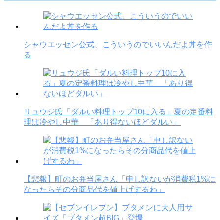
シャウエッセン公式、こういうのでいいんだよ丼を作
る
リュウジ氏「ダルい料理トップ10に入る」夏の定番料
理は冷やし中華 「あり得ないほどダルい」
【悲報】町のお弁当屋さん「申し訳ないが消費税1%に
なったらその分商品代を値上げするわ」