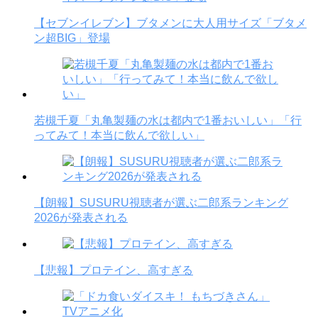
【セブンイレブン】ブタメンに大人用サイズ「ブタメ
ン超BIG」登場
若槻千夏「丸亀製麺の水は都内で1番おいしい」「行
ってみて！本当に飲んで欲しい」
【朗報】SUSURU視聴者が選ぶ二郎系ランキング
2026が発表される
【悲報】プロテイン、高すぎる