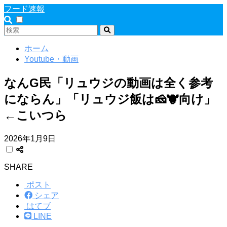
フード速報
ホーム
Youtube・動画
なんG民「リュウジの動画は全く参考
にならん」「リュウジ飯は🧀🐮向け」
←こいつら
2026年1月9日
SHARE
ポスト
シェア
はてブ
LINE