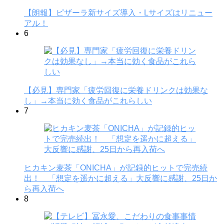
【朗報】ピザーラ新サイズ導入・Lサイズはリニュー
アル！
6
【必見】専門家「疲労回復に栄養ドリンクは効果な
し」→本当に効く食品がこれらしい
7
ヒカキン麦茶「ONICHA」が記録的ヒットで完売続
出！ 「想定を遥かに超える」大反響に感謝、25日か
ら再入荷へ
8