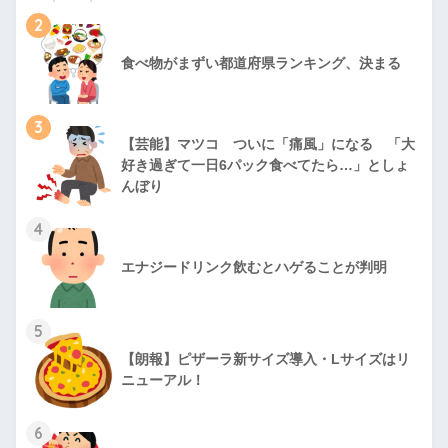
2
食べ物がまずい都道府県ランキング、決まる
3
【芸能】マツコ ついに「痛風」になる 「大
好き過ぎて一日6パック食べてたら…」としょ
んぼり
4
エナジードリンク飲むとハゲることが判明
5
【朗報】ピザーラ新サイズ導入・Lサイズはリ
ニューアル！
6