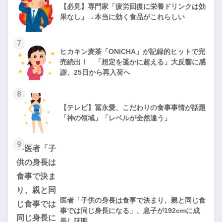
【必見】専門家「疲労回復に栄養ドリンクは効
果なし」→本当に効く食品がこれらしい
7
ヒカキン麦茶「ONICHA」が記録的ヒットで完
売続出！ 「想定を遥かに超える」大反響に感
謝、25日から再入荷へ
8
【テレビ】冨永愛、こだわりの食事事情が話題
「神の領域」「レベルが全然違う」
9
医者「子供の身長は食事で決まり、親と同じ食
事では同じ身長になる」、息子が192cmに成
長し証明