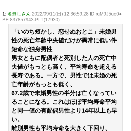
1:
名無しさん
2022/09/11(日) 12:36:59.28 ID:rqM9J5ue0●
BE:837857943-PLT(17930)
「いのち短かし、恋せぬおとこ」未婚男
性の死亡年齢中央値だけが異常に低い件
短命な独身男性
男女ともに配偶者と死別した人の死亡中
央値がもっとも高く、平均寿命を超える
長寿である。一方で、男性では未婚の死
亡年齢がもっとも低く、
67.2歳で未婚男性の半分は亡くなってい
ることになる。これはほぼ平均寿命平均
と同一値の有配偶男性より14年以上も早
い。
離別男性も平均寿命を大きく下回り、