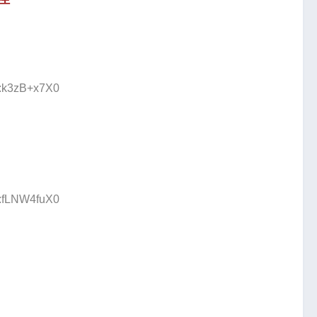
D:k3zB+x7X0
D:fLNW4fuX0