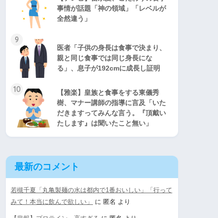
事情が話題「神の領域」「レベルが
全然違う」
9
医者「子供の身長は食事で決まり、
親と同じ食事では同じ身長にな
る」、息子が192cmに成長し証明
10
【雅楽】皇族と食事をする東儀秀
樹、マナー講師の指導に言及「いた
だきますってみんな言う。『頂戴い
たします』は聞いたこと無い」
最新のコメント
若槻千夏「丸亀製麺の水は都内で1番おいしい」「行って
みて！本当に飲んで欲しい」
に
匿名
より