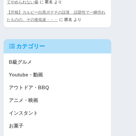
てやめられない😁
に
匿名
より
【悲報】カルビー白黒ポテチの誤算 話題性で一瞬売れ
たものの、その後低迷・・・
に
匿名
より
カテゴリー
B級グルメ
Youtube・動画
アウトドア・BBQ
アニメ・映画
インスタント
お菓子