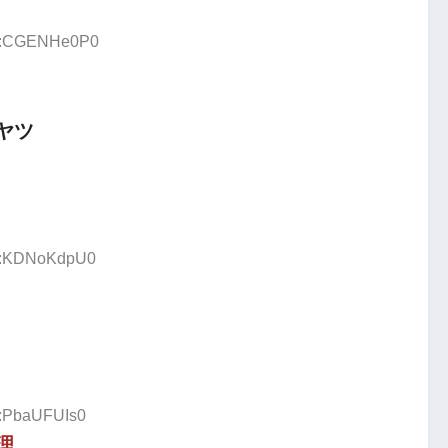
ID:CGENHe0P0
ヤツ
ID:KDNoKdpU0
D:PbaUFUIs0
理