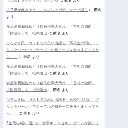
【悲報】プロテイン、高すぎる
に
匿名
より
「子供が飲みそう…」ペプシのボディソープ誕生
に
匿名
より
食品消費減税めぐり自民税調大荒れ 「首相の独断」
「財源示して」批判噴出
に
匿名
より
ひろゆき氏 ガストでの思い出語る「高校生の頃に「ド
リンクバーだけでテーブルの粉チーズを食べまくってた
ら…」
に
匿名
より
食品消費減税めぐり自民税調大荒れ 「首相の独断」
「財源示して」批判噴出
に
匿名
より
食品消費減税めぐり自民税調大荒れ 「首相の独断」
「財源示して」批判噴出
に
匿名
より
ひろゆき氏 ガストでの思い出語る「高校生の頃に「ド
リンクバーだけでテーブルの粉チーズを食べまくってた
ら…」
に
匿名
より
Z世代の4割、週1で「食事キャンセル」 ゲームが楽しく