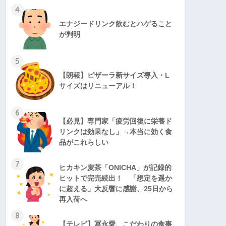
4
エナジードリンク飲むとハゲること
が判明
5
【朗報】ピザーラ新サイズ導入・L
サイズはリニューアル！
6
【必見】専門家「疲労回復に栄養ド
リンクは効果なし」→本当に効く食
品がこれらしい
7
ヒカキン麦茶「ONICHA」が記録的
ヒットで完売続出！ 「想定を遥か
に超える」大反響に感謝、25日から
再入荷へ
8
【テレビ】冨永愛、こだわりの食事