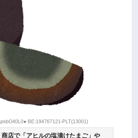
D:apsbO40L0● BE:194767121-PLT(13001)
？商店で「アヒルの塩漬けたまご」や