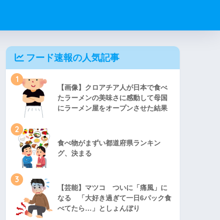
フード速報の人気記事
1
【画像】クロアチア人が日本で食べ
たラーメンの美味さに感動して母国
にラーメン屋をオープンさせた結果
2
食べ物がまずい都道府県ランキン
グ、決まる
3
【芸能】マツコ ついに「痛風」に
なる 「大好き過ぎて一日6パック食
べてたら…」としょんぼり