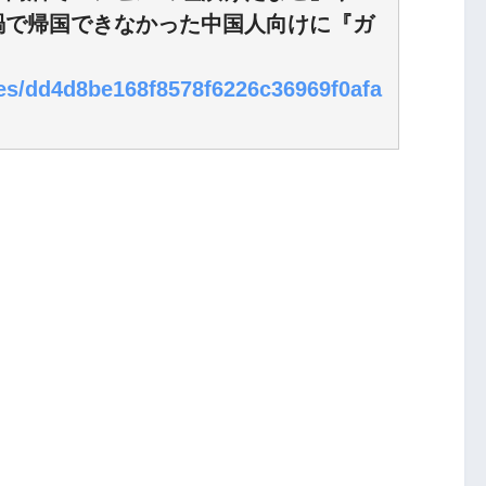
禍で帰国できなかった中国人向けに『ガ
cles/dd4d8be168f8578f6226c36969f0afa