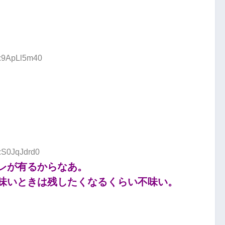
D:9ApLl5m40
D:S0JqJdrd0
レが有るからなあ。
味いときは残したくなるくらい不味い。