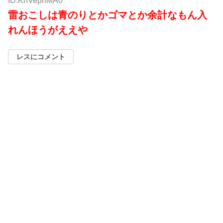
ID:KhVepnMA0
雷おこしは青のりとかゴマとか余計なもん入
れんほうがええや
レスにコメント