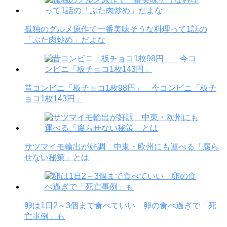
孤独のグルメ原作で一番美味そうな料理って1話の
「ぶた肉炒め」だよな
昔コンビニ「板チョコ1枚98円」 今コンビニ「板チ
ョコ1枚143円」
サツマイモ輸出が好調 中東・欧州にも運べる「腐ら
せない秘策」とは
卵は1日2～3個まで食べていい 卵の食べ過ぎで「死
亡事例」も