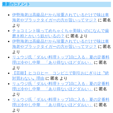
最新のコメント
伊勢海老は高級品だから珍重されているだけで味は車
海老やブラックタイガーの方が旨いってマジ？
に
匿名
より
チョコミント味ってめちゃくちゃ美味いのになんで歯
磨き粉とかいう奴がいるの？
に
匿名
より
伊勢海老は高級品だから珍重されているだけで味は車
海老やブラックタイガーの方が旨いってマジ？
に
匿名
より
リュウジ氏「ダルい料理トップ10に入る」夏の定番料
理は冷やし中華 「あり得ないほどダルい」
に
匿名
より
【芸能】ヒコロヒー コンビニで割引おにぎりは〝絶
対買わない〟理由
に
匿名
より
リュウジ氏「ダルい料理トップ10に入る」夏の定番料
理は冷やし中華 「あり得ないほどダルい」
に
匿名
より
リュウジ氏「ダルい料理トップ10に入る」夏の定番料
理は冷やし中華 「あり得ないほどダルい」
に
匿名
より