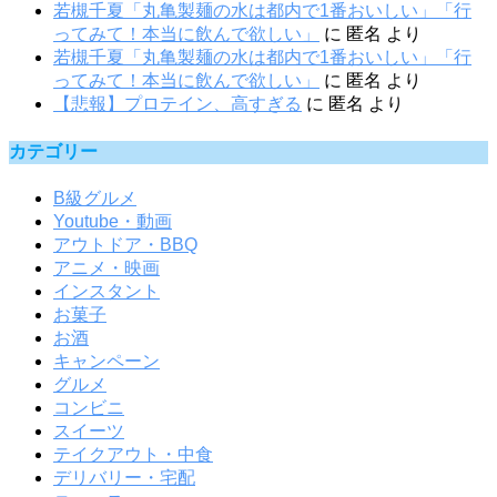
若槻千夏「丸亀製麺の水は都内で1番おいしい」「行
ってみて！本当に飲んで欲しい」
に
匿名
より
若槻千夏「丸亀製麺の水は都内で1番おいしい」「行
ってみて！本当に飲んで欲しい」
に
匿名
より
【悲報】プロテイン、高すぎる
に
匿名
より
カテゴリー
B級グルメ
Youtube・動画
アウトドア・BBQ
アニメ・映画
インスタント
お菓子
お酒
キャンペーン
グルメ
コンビニ
スイーツ
テイクアウト・中食
デリバリー・宅配