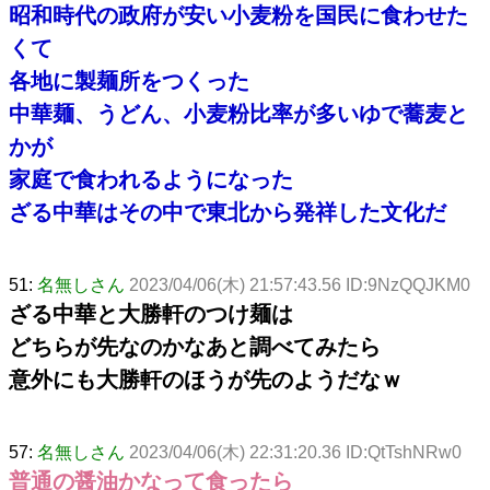
昭和時代の政府が安い小麦粉を国民に食わせた
くて
各地に製麺所をつくった
中華麺、うどん、小麦粉比率が多いゆで蕎麦と
かが
家庭で食われるようになった
ざる中華はその中で東北から発祥した文化だ
51:
名無しさん
2023/04/06(木) 21:57:43.56 ID:9NzQQJKM0
ざる中華と大勝軒のつけ麺は
どちらが先なのかなあと調べてみたら
意外にも大勝軒のほうが先のようだなｗ
57:
名無しさん
2023/04/06(木) 22:31:20.36 ID:QtTshNRw0
普通の醤油かなって食ったら