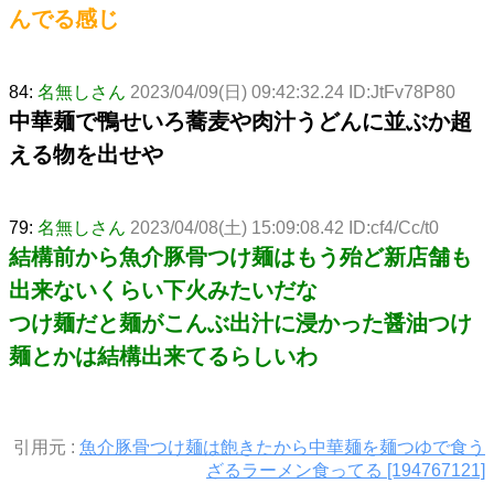
んでる感じ
84:
名無しさん
2023/04/09(日) 09:42:32.24 ID:JtFv78P80
中華麺で鴨せいろ蕎麦や肉汁うどんに並ぶか超
える物を出せや
79:
名無しさん
2023/04/08(土) 15:09:08.42 ID:cf4/Cc/t0
結構前から魚介豚骨つけ麺はもう殆ど新店舗も
出来ないくらい下火みたいだな
つけ麺だと麺がこんぶ出汁に浸かった醤油つけ
麺とかは結構出来てるらしいわ
引用元 :
魚介豚骨つけ麺は飽きたから中華麺を麺つゆで食う
ざるラーメン食ってる [194767121]