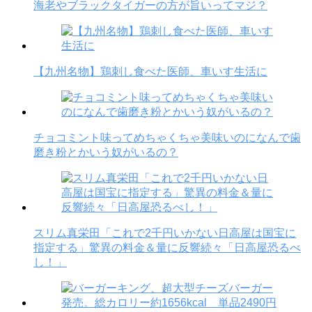
海老やブラックタイガーの方が旨いってマジ？
【九州名物】鶏刺し食べた医師、車いす生活に
チョコミント味ってめちゃくちゃ美味いのになんで歯
磨き粉とかいう奴がいるの？
スリム真栄田「これで2千円いかない日高屋は国宝に
指定する」驚異の料金＆量に反響続々「日高屋恐るべ
し！」