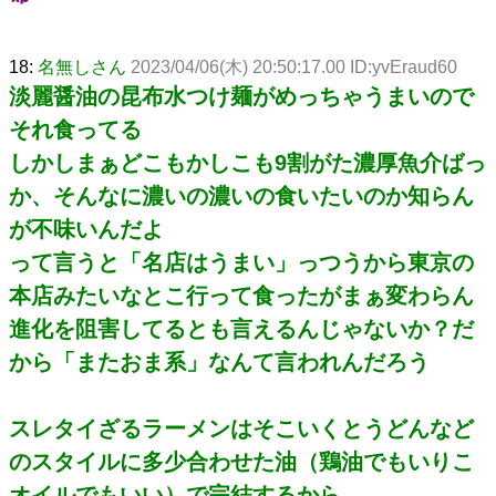
18:
名無しさん
2023/04/06(木) 20:50:17.00 ID:yvEraud60
淡麗醤油の昆布水つけ麺がめっちゃうまいので
それ食ってる
しかしまぁどこもかしこも9割がた濃厚魚介ばっ
か、そんなに濃いの濃いの食いたいのか知らん
が不味いんだよ
って言うと「名店はうまい」っつうから東京の
本店みたいなとこ行って食ったがまぁ変わらん
進化を阻害してるとも言えるんじゃないか？だ
から「またおま系」なんて言われんだろう
スレタイざるラーメンはそこいくとうどんなど
のスタイルに多少合わせた油（鶏油でもいりこ
オイルでもいい）で完結するから