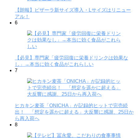
【朗報】ピザーラ新サイズ導入・Lサイズはリニュー
アル！
6
【必見】専門家「疲労回復に栄養ドリンクは効果な
し」→本当に効く食品がこれらしい
7
ヒカキン麦茶「ONICHA」が記録的ヒットで完売続
出！ 「想定を遥かに超える」大反響に感謝、25日か
ら再入荷へ
8