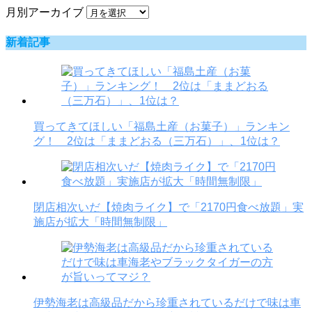
月別アーカイブ
新着記事
買ってきてほしい「福島土産（お菓子）」ランキン
グ！ 2位は「ままどおる（三万石）」、1位は？
閉店相次いだ【焼肉ライク】で「2170円食べ放題」実
施店が拡大「時間無制限」
伊勢海老は高級品だから珍重されているだけで味は車