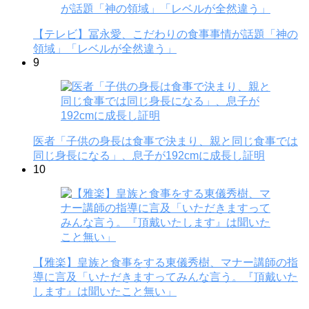
【テレビ】冨永愛、こだわりの食事事情が話題「神の
領域」「レベルが全然違う」
9
医者「子供の身長は食事で決まり、親と同じ食事では
同じ身長になる」、息子が192cmに成長し証明
10
【雅楽】皇族と食事をする東儀秀樹、マナー講師の指
導に言及「いただきますってみんな言う。『頂戴いた
します』は聞いたこと無い」