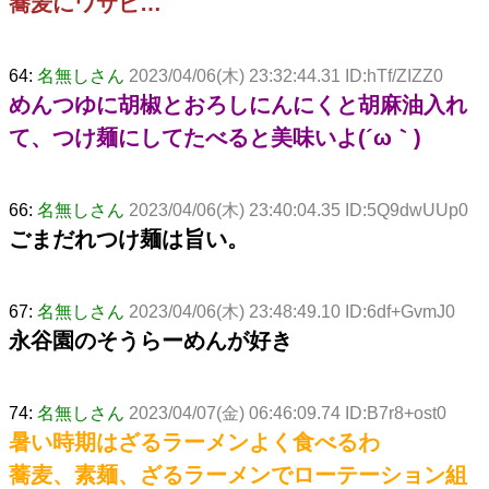
蕎麦にワサビ…
64:
名無しさん
2023/04/06(木) 23:32:44.31 ID:hTf/ZIZZ0
めんつゆに胡椒とおろしにんにくと胡麻油入れ
て、つけ麺にしてたべると美味いよ(´ω｀)
66:
名無しさん
2023/04/06(木) 23:40:04.35 ID:5Q9dwUUp0
ごまだれつけ麺は旨い。
67:
名無しさん
2023/04/06(木) 23:48:49.10 ID:6df+GvmJ0
永谷園のそうらーめんが好き
74:
名無しさん
2023/04/07(金) 06:46:09.74 ID:B7r8+ost0
暑い時期はざるラーメンよく食べるわ
蕎麦、素麺、ざるラーメンでローテーション組