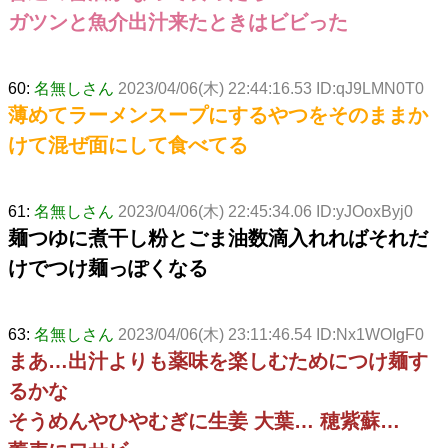
ガツンと魚介出汁来たときはビビった
60:
名無しさん
2023/04/06(木) 22:44:16.53 ID:qJ9LMN0T0
薄めてラーメンスープにするやつをそのままか
けて混ぜ面にして食べてる
61:
名無しさん
2023/04/06(木) 22:45:34.06 ID:yJOoxByj0
麺つゆに煮干し粉とごま油数滴入れればそれだ
けでつけ麺っぽくなる
63:
名無しさん
2023/04/06(木) 23:11:46.54 ID:Nx1WOIgF0
まあ…出汁よりも薬味を楽しむためにつけ麺す
るかな
そうめんやひやむぎに生姜 大葉… 穂紫蘇…