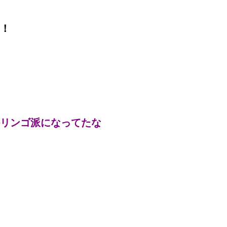
！
リンゴ派になってたな