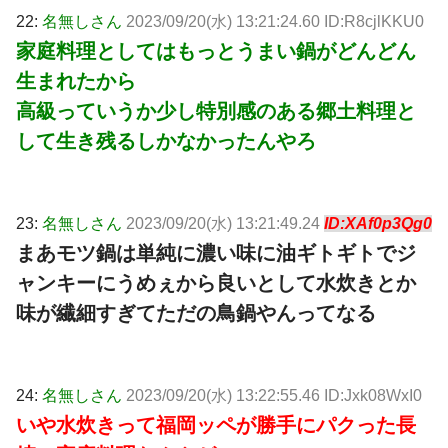
22:
名無しさん
2023/09/20(水) 13:21:24.60 ID:R8cjlKKU0
家庭料理としてはもっとうまい鍋がどんどん
生まれたから
高級っていうか少し特別感のある郷土料理と
して生き残るしかなかったんやろ
23:
名無しさん
2023/09/20(水) 13:21:49.24
ID:XAf0p3Qg0
まあモツ鍋は単純に濃い味に油ギトギトでジ
ャンキーにうめぇから良いとして水炊きとか
味が繊細すぎてただの鳥鍋やんってなる
24:
名無しさん
2023/09/20(水) 13:22:55.46 ID:Jxk08WxI0
いや水炊きって福岡ッペが勝手にパクった長