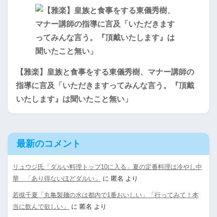
【雅楽】皇族と食事をする東儀秀樹、マナー講師の
指導に言及「いただきますってみんな言う。『頂戴
いたします』は聞いたこと無い」
最新のコメント
リュウジ氏「ダルい料理トップ10に入る」夏の定番料理は冷やし中
華 「あり得ないほどダルい」
に
匿名
より
若槻千夏「丸亀製麺の水は都内で1番おいしい」「行ってみて！本
当に飲んで欲しい」
に
匿名
より