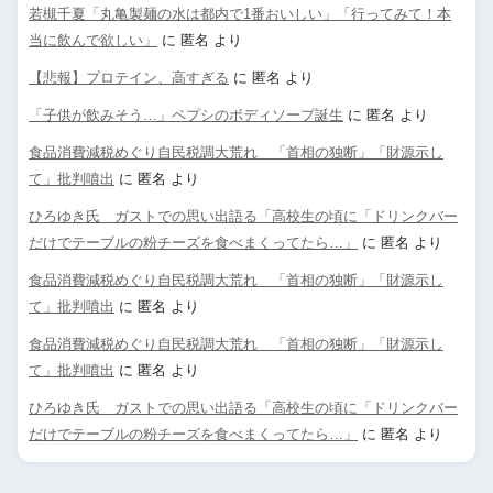
若槻千夏「丸亀製麺の水は都内で1番おいしい」「行ってみて！本
当に飲んで欲しい」
に
匿名
より
【悲報】プロテイン、高すぎる
に
匿名
より
「子供が飲みそう…」ペプシのボディソープ誕生
に
匿名
より
食品消費減税めぐり自民税調大荒れ 「首相の独断」「財源示し
て」批判噴出
に
匿名
より
ひろゆき氏 ガストでの思い出語る「高校生の頃に「ドリンクバー
だけでテーブルの粉チーズを食べまくってたら…」
に
匿名
より
食品消費減税めぐり自民税調大荒れ 「首相の独断」「財源示し
て」批判噴出
に
匿名
より
食品消費減税めぐり自民税調大荒れ 「首相の独断」「財源示し
て」批判噴出
に
匿名
より
ひろゆき氏 ガストでの思い出語る「高校生の頃に「ドリンクバー
だけでテーブルの粉チーズを食べまくってたら…」
に
匿名
より