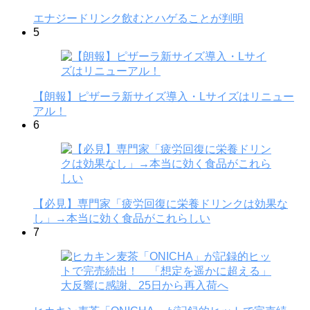
エナジードリンク飲むとハゲることが判明
5
【朗報】ピザーラ新サイズ導入・Lサイズはリニュー
アル！
6
【必見】専門家「疲労回復に栄養ドリンクは効果な
し」→本当に効く食品がこれらしい
7