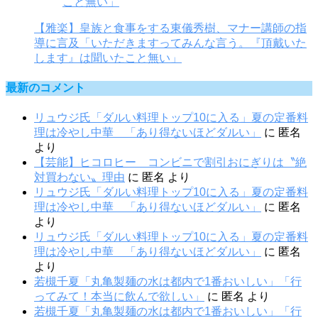
【雅楽】皇族と食事をする東儀秀樹、マナー講師の指
導に言及「いただきますってみんな言う。『頂戴いた
します』は聞いたこと無い」
最新のコメント
リュウジ氏「ダルい料理トップ10に入る」夏の定番料
理は冷やし中華 「あり得ないほどダルい」
に
匿名
より
【芸能】ヒコロヒー コンビニで割引おにぎりは〝絶
対買わない〟理由
に
匿名
より
リュウジ氏「ダルい料理トップ10に入る」夏の定番料
理は冷やし中華 「あり得ないほどダルい」
に
匿名
より
リュウジ氏「ダルい料理トップ10に入る」夏の定番料
理は冷やし中華 「あり得ないほどダルい」
に
匿名
より
若槻千夏「丸亀製麺の水は都内で1番おいしい」「行
ってみて！本当に飲んで欲しい」
に
匿名
より
若槻千夏「丸亀製麺の水は都内で1番おいしい」「行