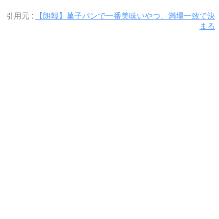
引用元 :
【朗報】菓子パンで一番美味いやつ、満場一致で決
まる