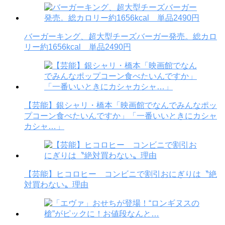
バーガーキング、超大型チーズバーガー発売。総カロ
リー約1656kcal 単品2490円
【芸能】銀シャリ・橋本「映画館でなんでみんなポッ
プコーン食べたいんですか」「一番いいときにカシャ
カシャ…」
【芸能】ヒコロヒー コンビニで割引おにぎりは〝絶
対買わない〟理由