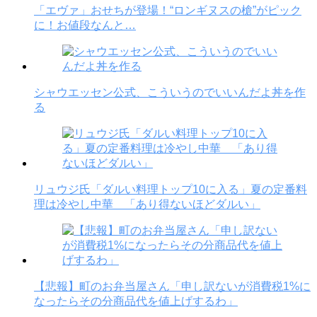
「エヴァ」おせちが登場！“ロンギヌスの槍”がピック
に！お値段なんと…
シャウエッセン公式、こういうのでいいんだよ丼を作
る
リュウジ氏「ダルい料理トップ10に入る」夏の定番料
理は冷やし中華 「あり得ないほどダルい」
【悲報】町のお弁当屋さん「申し訳ないが消費税1%に
なったらその分商品代を値上げするわ」