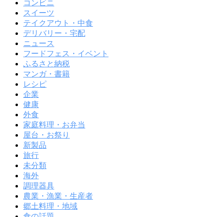
コンビニ
スイーツ
テイクアウト・中食
デリバリー・宅配
ニュース
フードフェス・イベント
ふるさと納税
マンガ・書籍
レシピ
企業
健康
外食
家庭料理・お弁当
屋台・お祭り
新製品
旅行
未分類
海外
調理器具
農業・漁業・生産者
郷土料理・地域
食の話題