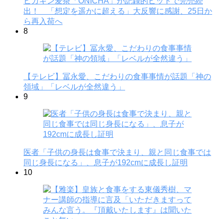
ヒカキン麦茶「ONICHA」が記録的ヒットで完売続
出！ 「想定を遥かに超える」大反響に感謝、25日か
ら再入荷へ
8
【テレビ】冨永愛、こだわりの食事事情が話題「神の
領域」「レベルが全然違う」
9
医者「子供の身長は食事で決まり、親と同じ食事では
同じ身長になる」、息子が192cmに成長し証明
10