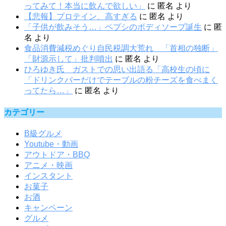
ってみて！本当に飲んで欲しい」
に
匿名
より
【悲報】プロテイン、高すぎる
に
匿名
より
「子供が飲みそう…」ペプシのボディソープ誕生
に
匿
名
より
食品消費減税めぐり自民税調大荒れ 「首相の独断」
「財源示して」批判噴出
に
匿名
より
ひろゆき氏 ガストでの思い出語る「高校生の頃に
「ドリンクバーだけでテーブルの粉チーズを食べまく
ってたら…」
に
匿名
より
カテゴリー
B級グルメ
Youtube・動画
アウトドア・BBQ
アニメ・映画
インスタント
お菓子
お酒
キャンペーン
グルメ