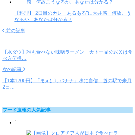
【料理】“2日目のカレーあるある”に大共感 何故こう
なるか、あなたは分かる？
前の記事
【水ダウ】誰も食べない味噌ラーメン 天下一品公式Ｘは食
べ方伝授…
次の記事
【1本1200円】「まえばしバナナ」味に自信 道の駅で来月
2日…
フード速報の人気記事
1