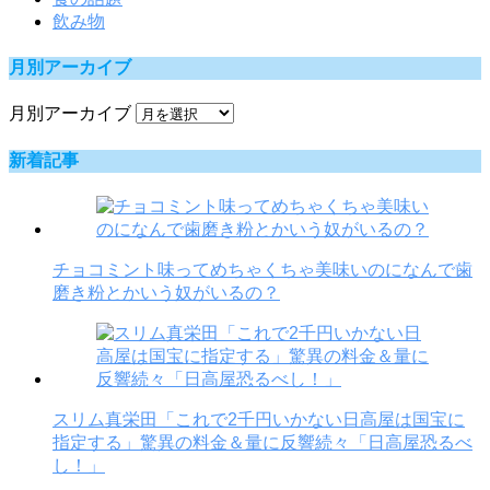
飲み物
月別アーカイブ
月別アーカイブ
新着記事
チョコミント味ってめちゃくちゃ美味いのになんで歯
磨き粉とかいう奴がいるの？
スリム真栄田「これで2千円いかない日高屋は国宝に
指定する」驚異の料金＆量に反響続々「日高屋恐るべ
し！」