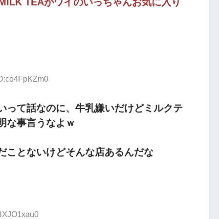
 MILK TEAがワイのいっちゃんお気に入り
 ID:co4FpKZm0
いって話なのに、牛乳嫌いだけどミルクテ
明な事言うなよｗ
だことないけどそんな店あるんだな
:BXJO1xau0