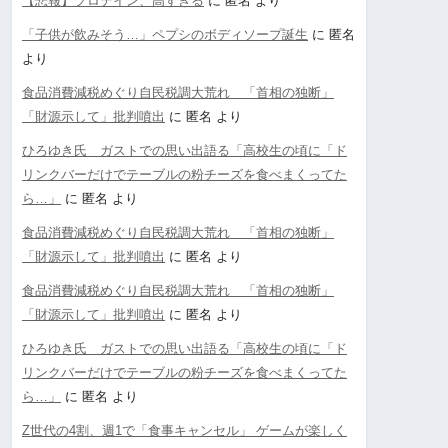
【悲報】プロテイン、高すぎる
に
匿名
より
「子供が飲みそう…」ペプシのボディソープ誕生
に
匿名
より
食品消費減税めぐり自民税調大荒れ 「首相の独断」
「財源示して」批判噴出
に
匿名
より
ひろゆき氏 ガストでの思い出語る「高校生の頃に「ド
リンクバーだけでテーブルの粉チーズを食べまくってた
ら…」
に
匿名
より
食品消費減税めぐり自民税調大荒れ 「首相の独断」
「財源示して」批判噴出
に
匿名
より
食品消費減税めぐり自民税調大荒れ 「首相の独断」
「財源示して」批判噴出
に
匿名
より
ひろゆき氏 ガストでの思い出語る「高校生の頃に「ド
リンクバーだけでテーブルの粉チーズを食べまくってた
ら…」
に
匿名
より
Z世代の4割、週1で「食事キャンセル」 ゲームが楽しく