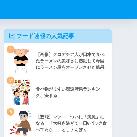
フード速報の人気記事
1
【画像】クロアチア人が日本で食べ
たラーメンの美味さに感動して母国
にラーメン屋をオープンさせた結果
2
食べ物がまずい都道府県ランキン
グ、決まる
3
【芸能】マツコ ついに「痛風」に
なる 「大好き過ぎて一日6パック食
べてたら…」としょんぼり