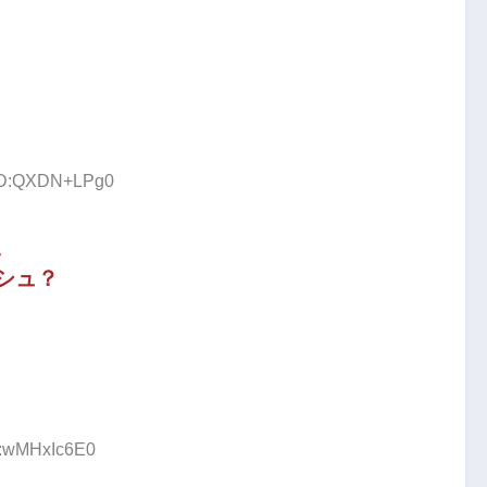
 ID:QXDN+LPg0
、
シュ？
D:wMHxIc6E0