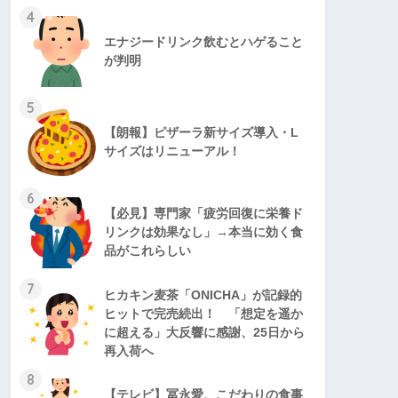
4
エナジードリンク飲むとハゲること
が判明
5
【朗報】ピザーラ新サイズ導入・L
サイズはリニューアル！
6
【必見】専門家「疲労回復に栄養ド
リンクは効果なし」→本当に効く食
品がこれらしい
7
ヒカキン麦茶「ONICHA」が記録的
ヒットで完売続出！ 「想定を遥か
に超える」大反響に感謝、25日から
再入荷へ
8
【テレビ】冨永愛、こだわりの食事