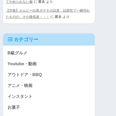
てやめられない😁
に
匿名
より
【悲報】カルビー白黒ポテチの誤算 話題性で一瞬売れ
たものの、その後低迷・・・
に
匿名
より
カテゴリー
B級グルメ
Youtube・動画
アウトドア・BBQ
アニメ・映画
インスタント
お菓子