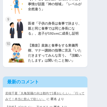
事情が話題「神の領域」「レベルが
全然違う」
9
医者「子供の身長は食事で決まり、
親と同じ食事では同じ身長にな
る」、息子が192cmに成長し証明
10
【雅楽】皇族と食事をする東儀秀
樹、マナー講師の指導に言及「いた
だきますってみんな言う。『頂戴い
たします』は聞いたこと無い」
最新のコメント
若槻千夏「丸亀製麺の水は都内で1番おいしい」「行って
みて！本当に飲んで欲しい」
に
匿名
より