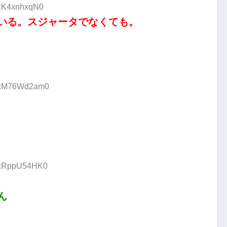
D:K4xnhxqN0
いる。スジャータでなくても。
ID:M76Wd2am0
ID:RppU54HK0
ん