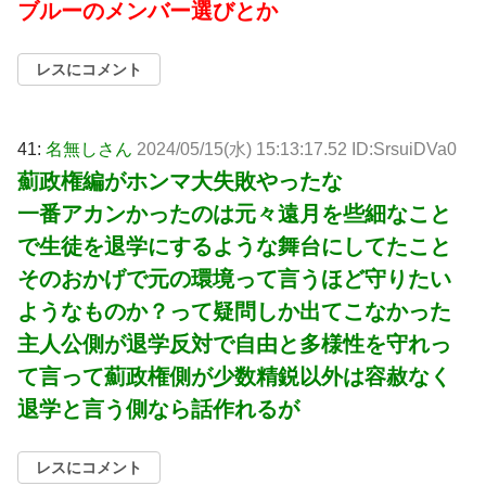
ブルーのメンバー選びとか
レスにコメント
41:
名無しさん
2024/05/15(水) 15:13:17.52 ID:SrsuiDVa0
薊政権編がホンマ大失敗やったな
一番アカンかったのは元々遠月を些細なこと
で生徒を退学にするような舞台にしてたこと
そのおかげで元の環境って言うほど守りたい
ようなものか？って疑問しか出てこなかった
主人公側が退学反対で自由と多様性を守れっ
て言って薊政権側が少数精鋭以外は容赦なく
退学と言う側なら話作れるが
レスにコメント