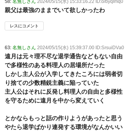
58:
名無しさん
2024/05/15(水) 15:33:16.22 ID:o/byqImq0
親父は最強のままでいて欲しかったわ
レスにコメント
63:
名無しさん
2024/05/15(水) 15:39:37.00 ID:SrsuiDVa0
遠月は元々理不尽な退学通告などもない自由
で多様性のある料理人の居場所だった
しかし主人公が入学してきたころには弱者切
り捨ての少数精鋭主義に陥っていた
主人公はそれに反発し料理人の自由と多様性
を守るために遠月を中から変えていく
とかならもっと話の作りようがあったと思う
やたら退学ばかり連発する環境がなんかいい