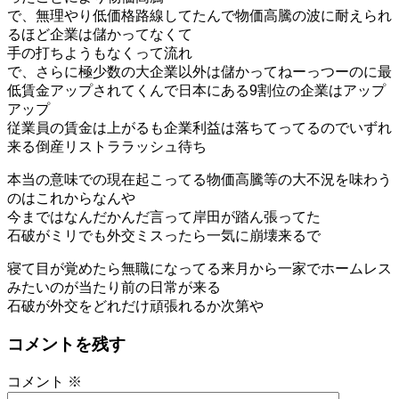
で、無理やり低価格路線してたんで物価高騰の波に耐えられ
るほど企業は儲かってなくて
手の打ちようもなくって流れ
で、さらに極少数の大企業以外は儲かってねーっつーのに最
低賃金アップされてくんで日本にある9割位の企業はアップ
アップ
従業員の賃金は上がるも企業利益は落ちてってるのでいずれ
来る倒産リストララッシュ待ち
本当の意味での現在起こってる物価高騰等の大不況を味わう
のはこれからなんや
今まではなんだかんだ言って岸田が踏ん張ってた
石破がミリでも外交ミスったら一気に崩壊来るで
寝て目が覚めたら無職になってる来月から一家でホームレス
みたいのが当たり前の日常が来る
石破が外交をどれだけ頑張れるか次第や
コメントを残す
コメント
※