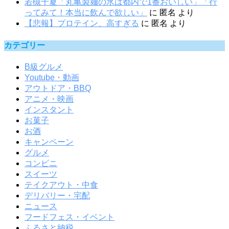
若槻千夏「丸亀製麺の水は都内で1番おいしい」「行
ってみて！本当に飲んで欲しい」
に
匿名
より
【悲報】プロテイン、高すぎる
に
匿名
より
カテゴリー
B級グルメ
Youtube・動画
アウトドア・BBQ
アニメ・映画
インスタント
お菓子
お酒
キャンペーン
グルメ
コンビニ
スイーツ
テイクアウト・中食
デリバリー・宅配
ニュース
フードフェス・イベント
ふるさと納税