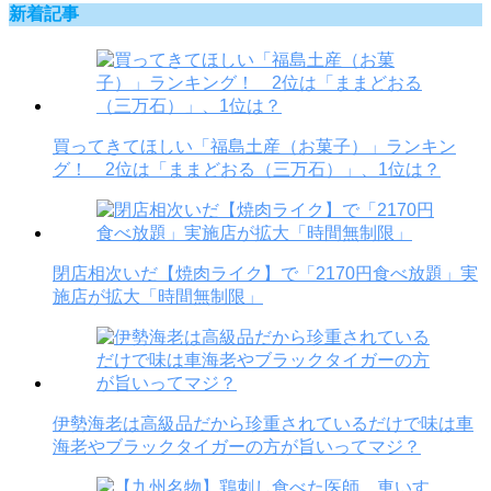
新着記事
買ってきてほしい「福島土産（お菓子）」ランキン
グ！ 2位は「ままどおる（三万石）」、1位は？
閉店相次いだ【焼肉ライク】で「2170円食べ放題」実
施店が拡大「時間無制限」
伊勢海老は高級品だから珍重されているだけで味は車
海老やブラックタイガーの方が旨いってマジ？