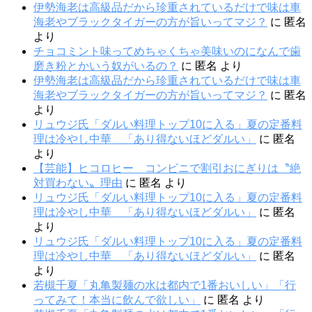
伊勢海老は高級品だから珍重されているだけで味は車
海老やブラックタイガーの方が旨いってマジ？
に
匿名
より
チョコミント味ってめちゃくちゃ美味いのになんで歯
磨き粉とかいう奴がいるの？
に
匿名
より
伊勢海老は高級品だから珍重されているだけで味は車
海老やブラックタイガーの方が旨いってマジ？
に
匿名
より
リュウジ氏「ダルい料理トップ10に入る」夏の定番料
理は冷やし中華 「あり得ないほどダルい」
に
匿名
より
【芸能】ヒコロヒー コンビニで割引おにぎりは〝絶
対買わない〟理由
に
匿名
より
リュウジ氏「ダルい料理トップ10に入る」夏の定番料
理は冷やし中華 「あり得ないほどダルい」
に
匿名
より
リュウジ氏「ダルい料理トップ10に入る」夏の定番料
理は冷やし中華 「あり得ないほどダルい」
に
匿名
より
若槻千夏「丸亀製麺の水は都内で1番おいしい」「行
ってみて！本当に飲んで欲しい」
に
匿名
より