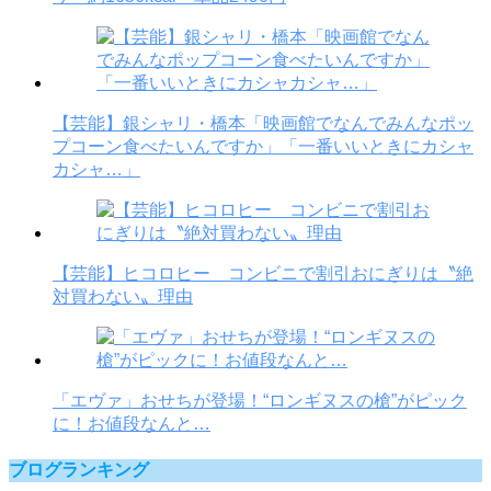
【芸能】銀シャリ・橋本「映画館でなんでみんなポッ
プコーン食べたいんですか」「一番いいときにカシャ
カシャ…」
【芸能】ヒコロヒー コンビニで割引おにぎりは〝絶
対買わない〟理由
「エヴァ」おせちが登場！“ロンギヌスの槍”がピック
に！お値段なんと…
ブログランキング