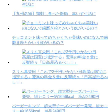
【九州名物】鶏刺し食べた医師、車いす生活に
チョコミント味ってめちゃくちゃ美味いのになんで歯
磨き粉とかいう奴がいるの？
スリム真栄田「これで2千円いかない日高屋は国宝に
指定する」驚異の料金＆量に反響続々「日高屋恐るべ
し！」
バーガーキング、超大型チーズバーガー発売。総カロ
リー約1656kcal 単品2490円