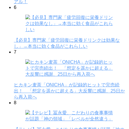
アル！
6
【必見】専門家「疲労回復に栄養ドリンクは効果な
し」→本当に効く食品がこれらしい
7
ヒカキン麦茶「ONICHA」が記録的ヒットで完売続
出！ 「想定を遥かに超える」大反響に感謝、25日か
ら再入荷へ
8