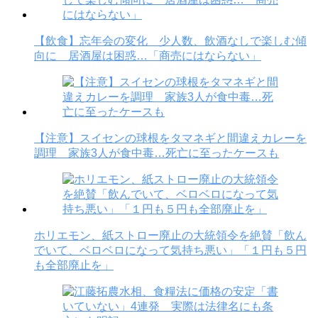
【飲食】忘年会の変化 少人数、飲酒なしで楽しむ傾
向に 居酒屋は困惑…「商売にはならない」
【注意】スイセンの球根をタマネギと間違えカレーを
調理 家族3人が食中毒…死亡に至ったケースも
ホリエモン、紙ストロー廃止の大統領令を絶賛「飲ん
でいて、ベロベロになって気持ち悪い」「１円も５円
も全部廃止を」