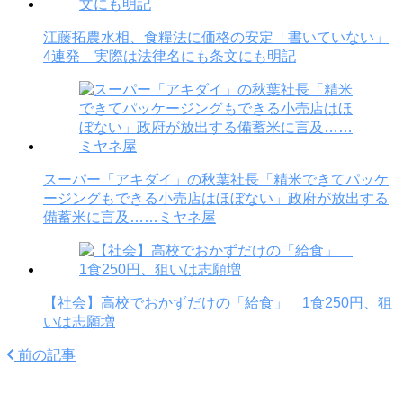
江藤拓農水相、食糧法に価格の安定「書いていない」
4連発 実際は法律名にも条文にも明記
スーパー「アキダイ」の秋葉社長「精米できてパッケ
ージングもできる小売店はほぼない」政府が放出する
備蓄米に言及……ミヤネ屋
【社会】高校でおかずだけの「給食」 1食250円、狙
いは志願増
前の記事