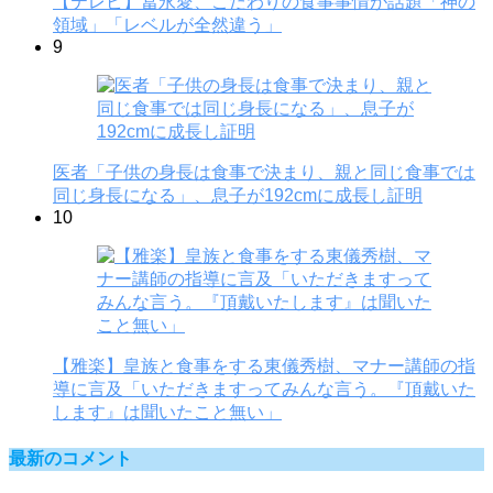
【テレビ】冨永愛、こだわりの食事事情が話題「神の
領域」「レベルが全然違う」
9
医者「子供の身長は食事で決まり、親と同じ食事では
同じ身長になる」、息子が192cmに成長し証明
10
【雅楽】皇族と食事をする東儀秀樹、マナー講師の指
導に言及「いただきますってみんな言う。『頂戴いた
します』は聞いたこと無い」
最新のコメント