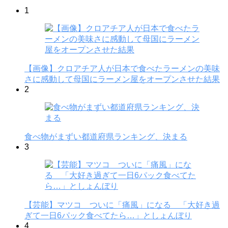
1
【画像】クロアチア人が日本で食べたラーメンの美味
さに感動して母国にラーメン屋をオープンさせた結果
2
食べ物がまずい都道府県ランキング、決まる
3
【芸能】マツコ ついに「痛風」になる 「大好き過
ぎて一日6パック食べてたら…」としょんぼり
4