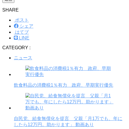
SHARE
ポスト
シェア
はてブ
LINE
CATEGORY :
ニュース
飲食料品の消費税1％有力 政府、早期実行優先
自民党、給食無償化を提言 父親「月1万でも、年に
したら12万円。助かります」 動画あり