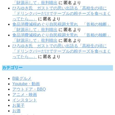
「財源示して」批判噴出
に
匿名
より
ひろゆき氏 ガストでの思い出語る「高校生の頃に
「ドリンクバーだけでテーブルの粉チーズを食べまく
ってたら…」
に
匿名
より
食品消費減税めぐり自民税調大荒れ 「首相の独断」
「財源示して」批判噴出
に
匿名
より
食品消費減税めぐり自民税調大荒れ 「首相の独断」
「財源示して」批判噴出
に
匿名
より
ひろゆき氏 ガストでの思い出語る「高校生の頃に
「ドリンクバーだけでテーブルの粉チーズを食べまく
ってたら…」
に
匿名
より
カテゴリー
B級グルメ
Youtube・動画
アウトドア・BBQ
アニメ・映画
インスタント
お菓子
お酒