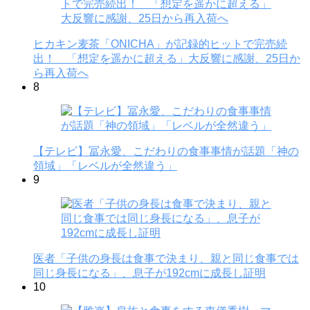
ヒカキン麦茶「ONICHA」が記録的ヒットで完売続
出！ 「想定を遥かに超える」大反響に感謝、25日か
ら再入荷へ
8
【テレビ】冨永愛、こだわりの食事事情が話題「神の
領域」「レベルが全然違う」
9
医者「子供の身長は食事で決まり、親と同じ食事では
同じ身長になる」、息子が192cmに成長し証明
10