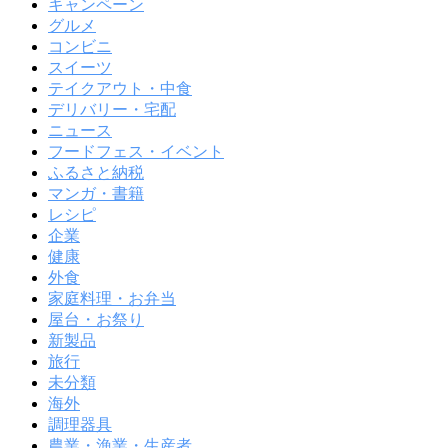
キャンペーン
グルメ
コンビニ
スイーツ
テイクアウト・中食
デリバリー・宅配
ニュース
フードフェス・イベント
ふるさと納税
マンガ・書籍
レシピ
企業
健康
外食
家庭料理・お弁当
屋台・お祭り
新製品
旅行
未分類
海外
調理器具
農業・漁業・生産者