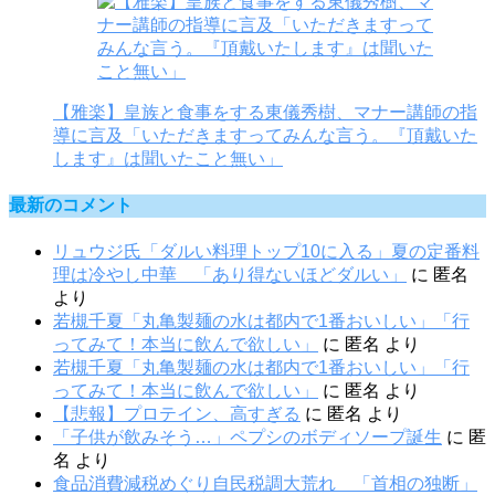
【雅楽】皇族と食事をする東儀秀樹、マナー講師の指
導に言及「いただきますってみんな言う。『頂戴いた
します』は聞いたこと無い」
最新のコメント
リュウジ氏「ダルい料理トップ10に入る」夏の定番料
理は冷やし中華 「あり得ないほどダルい」
に
匿名
より
若槻千夏「丸亀製麺の水は都内で1番おいしい」「行
ってみて！本当に飲んで欲しい」
に
匿名
より
若槻千夏「丸亀製麺の水は都内で1番おいしい」「行
ってみて！本当に飲んで欲しい」
に
匿名
より
【悲報】プロテイン、高すぎる
に
匿名
より
「子供が飲みそう…」ペプシのボディソープ誕生
に
匿
名
より
食品消費減税めぐり自民税調大荒れ 「首相の独断」