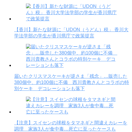
【香川】新たな財源に「UDON（うどん）税」 香川大
学法学部の学生が香川県庁で政策提言
届いたクリスマスケーキが逆さま「残念」…販売した
380個中、約100個に不備 西川貴教さんとコラボの特
別ケーキ デコレーションも落下
【注意】スイセンの球根をタマネギと間違えカレーを
調理 家族3人が食中毒…死亡に至ったケースも