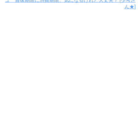
ュ 賞味期限に消費期限、気になるけれど大丈夫？ [少考さ
ん★]