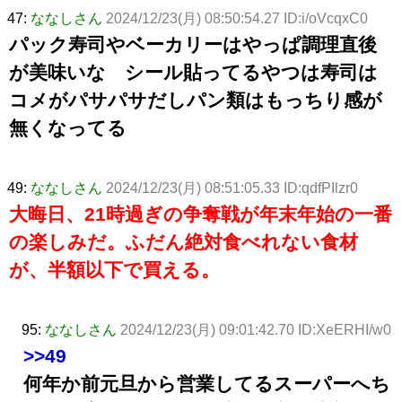
47:
ななしさん
2024/12/23(月) 08:50:54.27 ID:i/oVcqxC0
パック寿司やベーカリーはやっぱ調理直後
が美味いな シール貼ってるやつは寿司は
コメがパサパサだしパン類はもっちり感が
無くなってる
49:
ななしさん
2024/12/23(月) 08:51:05.33 ID:qdfPIlzr0
大晦日、21時過ぎの争奪戦が年末年始の一番
の楽しみだ。ふだん絶対食べれない食材
が、半額以下で買える。
95:
ななしさん
2024/12/23(月) 09:01:42.70 ID:XeERHI/w0
>>49
何年か前元旦から営業してるスーパーへち