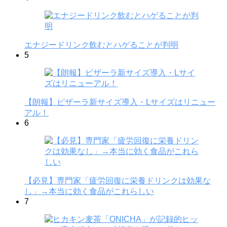
エナジードリンク飲むとハゲることが判明
5
【朗報】ピザーラ新サイズ導入・Lサイズはリニュー
アル！
6
【必見】専門家「疲労回復に栄養ドリンクは効果な
し」→本当に効く食品がこれらしい
7