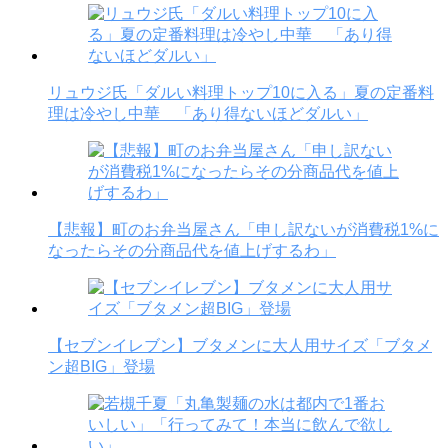
リュウジ氏「ダルい料理トップ10に入る」夏の定番料
理は冷やし中華 「あり得ないほどダルい」
【悲報】町のお弁当屋さん「申し訳ないが消費税1%に
なったらその分商品代を値上げするわ」
【セブンイレブン】ブタメンに大人用サイズ「ブタメ
ン超BIG」登場