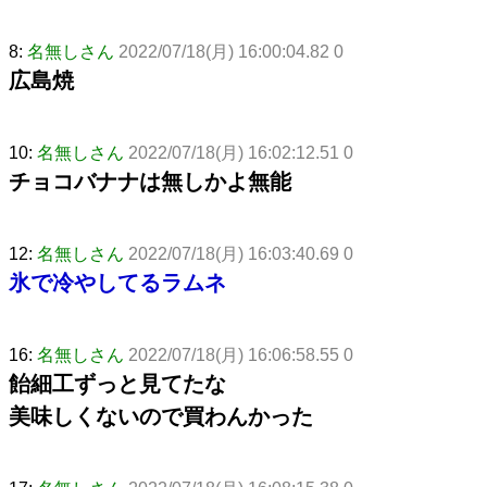
8:
名無しさん
2022/07/18(月) 16:00:04.82 0
広島焼
10:
名無しさん
2022/07/18(月) 16:02:12.51 0
チョコバナナは無しかよ無能
12:
名無しさん
2022/07/18(月) 16:03:40.69 0
氷で冷やしてるラムネ
16:
名無しさん
2022/07/18(月) 16:06:58.55 0
飴細工ずっと見てたな
美味しくないので買わんかった