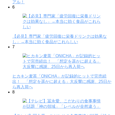
アル！
6
【必見】専門家「疲労回復に栄養ドリンクは効果な
し」→本当に効く食品がこれらしい
7
ヒカキン麦茶「ONICHA」が記録的ヒットで完売続
出！ 「想定を遥かに超える」大反響に感謝、25日か
ら再入荷へ
8