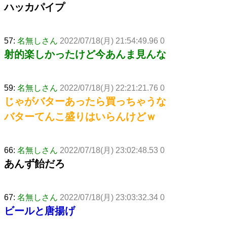
ハッカパイプ
57:
名無しさん
2022/07/18(月) 21:54:49.96 0
射的楽しかったけど今あんま見んな
59:
名無しさん
2022/07/18(月) 22:21:21.76 0
じゃがバターあったら買っちゃうな
バターてんこ盛りはいらんけどｗ
66:
名無しさん
2022/07/18(月) 23:02:48.53 0
あんず飴だろ
67:
名無しさん
2022/07/18(月) 23:03:32.34 0
ビールと唐揚げ