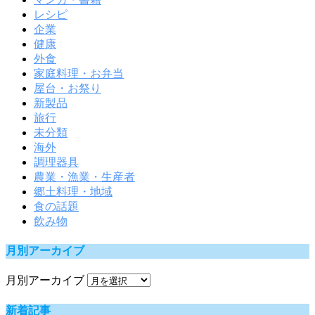
レシピ
企業
健康
外食
家庭料理・お弁当
屋台・お祭り
新製品
旅行
未分類
海外
調理器具
農業・漁業・生産者
郷土料理・地域
食の話題
飲み物
月別アーカイブ
月別アーカイブ
新着記事