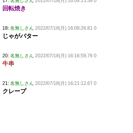
17:
名無しさん
2022/07/18(月) 16:08:15.38 0
回転焼き
18:
名無しさん
2022/07/18(月) 16:08:26.81 0
じゃがバター
20:
名無しさん
2022/07/18(月) 16:16:59.76 0
牛串
21:
名無しさん
2022/07/18(月) 16:21:12.67 0
クレープ