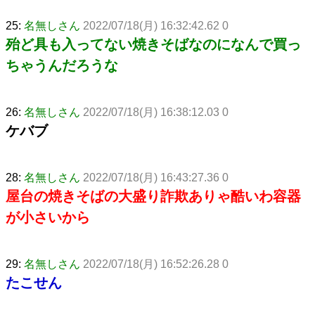
25:
名無しさん
2022/07/18(月) 16:32:42.62 0
殆ど具も入ってない焼きそばなのになんで買っ
ちゃうんだろうな
26:
名無しさん
2022/07/18(月) 16:38:12.03 0
ケバブ
28:
名無しさん
2022/07/18(月) 16:43:27.36 0
屋台の焼きそばの大盛り詐欺ありゃ酷いわ容器
が小さいから
29:
名無しさん
2022/07/18(月) 16:52:26.28 0
たこせん