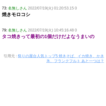
73:
名無しさん
2022/07/19(火) 01:20:53.15 0
焼きモロコシ
79:
名無しさん
2022/07/19(火) 10:45:16.48 0
タコ焼きって最初の1個だけだよなうまいの
引用元 :
祭りの屋台人気トップ5 焼きそば、イカ焼き、かき
氷、フランクフルト あと一つは？