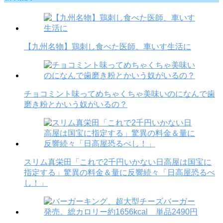
【九州名物】鶏刺し食べた医師、車いす生活に
チョコミント味ってめちゃくちゃ美味いのになんで歯
磨き粉とかいう奴がいるの？
スリム真栄田「これで2千円いかない日高屋は国宝に
指定する」驚異の料金＆量に反響続々「日高屋恐るべ
し！」