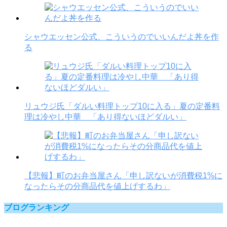
シャウエッセン公式、こういうのでいいんだよ丼を作
る
リュウジ氏「ダルい料理トップ10に入る」夏の定番料
理は冷やし中華 「あり得ないほどダルい」
【悲報】町のお弁当屋さん「申し訳ないが消費税1%に
なったらその分商品代を値上げするわ」
ブログランキング