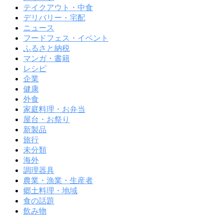
テイクアウト・中食
デリバリー・宅配
ニュース
フードフェス・イベント
ふるさと納税
マンガ・書籍
レシピ
企業
健康
外食
家庭料理・お弁当
屋台・お祭り
新製品
旅行
未分類
海外
調理器具
農業・漁業・生産者
郷土料理・地域
食の話題
飲み物