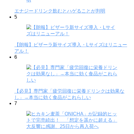
エナジードリンク飲むとハゲることが判明
5
【朗報】ピザーラ新サイズ導入・Lサイズはリニュー
アル！
6
【必見】専門家「疲労回復に栄養ドリンクは効果な
し」→本当に効く食品がこれらしい
7