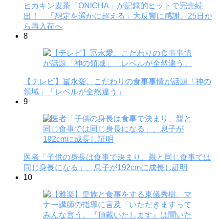
ヒカキン麦茶「ONICHA」が記録的ヒットで完売続
出！ 「想定を遥かに超える」大反響に感謝、25日か
ら再入荷へ
8
【テレビ】冨永愛、こだわりの食事事情が話題「神の
領域」「レベルが全然違う」
9
医者「子供の身長は食事で決まり、親と同じ食事では
同じ身長になる」、息子が192cmに成長し証明
10