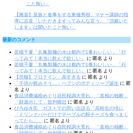
【雅楽】皇族と食事をする東儀秀樹、マナー講師の指
導に言及「いただきますってみんな言う。『頂戴いた
します』は聞いたこと無い」
最新のコメント
若槻千夏「丸亀製麺の水は都内で1番おいしい」「行
ってみて！本当に飲んで欲しい」
に
匿名
より
若槻千夏「丸亀製麺の水は都内で1番おいしい」「行
ってみて！本当に飲んで欲しい」
に
匿名
より
【悲報】プロテイン、高すぎる
に
匿名
より
「子供が飲みそう…」ペプシのボディソープ誕生
に
匿
名
より
食品消費減税めぐり自民税調大荒れ 「首相の独断」
「財源示して」批判噴出
に
匿名
より
ひろゆき氏 ガストでの思い出語る「高校生の頃に
「ドリンクバーだけでテーブルの粉チーズを食べまく
ってたら…」
に
匿名
より
食品消費減税めぐり自民税調大荒れ 「首相の独断」