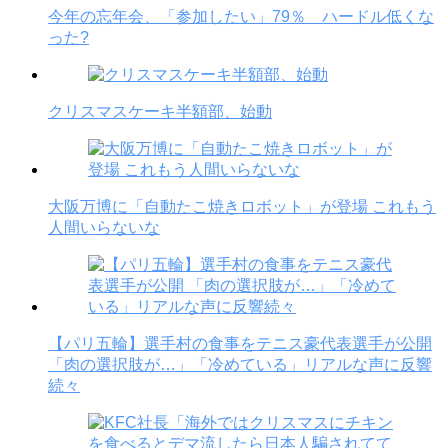
今年の忘年会、「参加したい」79％ ハードル低くな
った?
クリスマスケーキ半額部、始動
大阪万博に「自動たこ焼きロボット」が登場 これもう
人間いらないな
【パリ五輪】選手村の食事をテニス豪代表選手が公開
「肉の選択肢が…」「冷めている」リアルな声に反響
続々