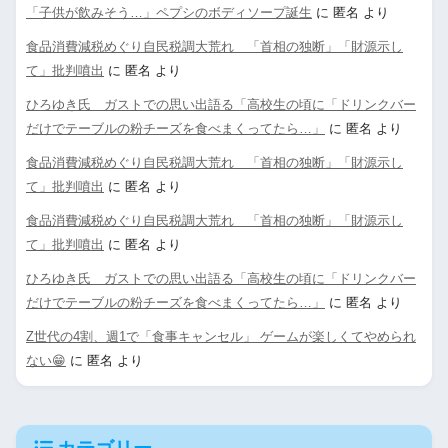
「子供が飲みそう…」ペプシのボディソープ誕生
に
匿名
より
食品消費減税めぐり自民税調大荒れ 「首相の独断」「財源示し
て」批判噴出
に
匿名
より
ひろゆき氏 ガストでの思い出語る「高校生の頃に「ドリンクバー
だけでテーブルの粉チーズを食べまくってたら…」
に
匿名
より
食品消費減税めぐり自民税調大荒れ 「首相の独断」「財源示し
て」批判噴出
に
匿名
より
食品消費減税めぐり自民税調大荒れ 「首相の独断」「財源示し
て」批判噴出
に
匿名
より
ひろゆき氏 ガストでの思い出語る「高校生の頃に「ドリンクバー
だけでテーブルの粉チーズを食べまくってたら…」
に
匿名
より
Z世代の4割、週1で「食事キャンセル」 ゲームが楽しくてやめられ
ない😁
に
匿名
より