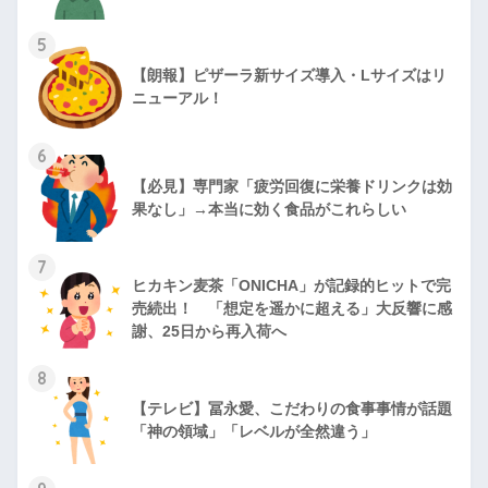
5
【朗報】ピザーラ新サイズ導入・Lサイズはリ
ニューアル！
6
【必見】専門家「疲労回復に栄養ドリンクは効
果なし」→本当に効く食品がこれらしい
7
ヒカキン麦茶「ONICHA」が記録的ヒットで完
売続出！ 「想定を遥かに超える」大反響に感
謝、25日から再入荷へ
8
【テレビ】冨永愛、こだわりの食事事情が話題
「神の領域」「レベルが全然違う」