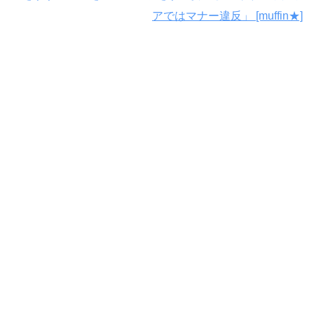
アではマナー違反」 [muffin★]