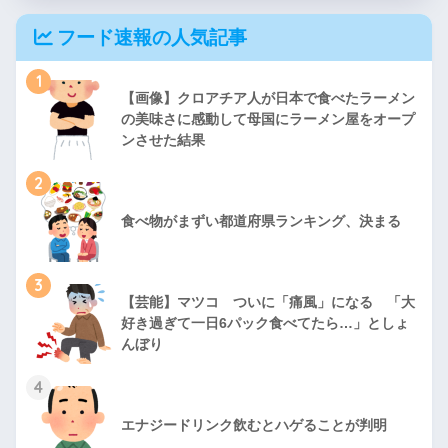
フード速報の人気記事
1
【画像】クロアチア人が日本で食べたラーメン
の美味さに感動して母国にラーメン屋をオープ
ンさせた結果
2
食べ物がまずい都道府県ランキング、決まる
3
【芸能】マツコ ついに「痛風」になる 「大
好き過ぎて一日6パック食べてたら…」としょ
んぼり
4
エナジードリンク飲むとハゲることが判明