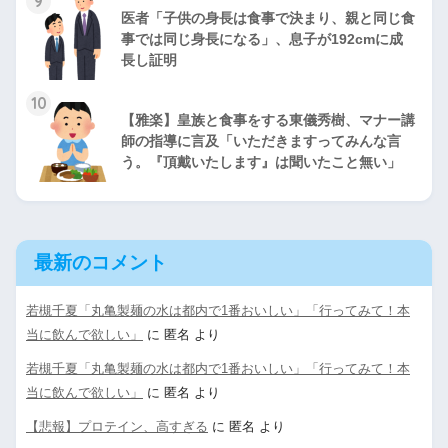
9
医者「子供の身長は食事で決まり、親と同じ食
事では同じ身長になる」、息子が192cmに成
長し証明
10
【雅楽】皇族と食事をする東儀秀樹、マナー講
師の指導に言及「いただきますってみんな言
う。『頂戴いたします』は聞いたこと無い」
最新のコメント
若槻千夏「丸亀製麺の水は都内で1番おいしい」「行ってみて！本
当に飲んで欲しい」
に
匿名
より
若槻千夏「丸亀製麺の水は都内で1番おいしい」「行ってみて！本
当に飲んで欲しい」
に
匿名
より
【悲報】プロテイン、高すぎる
に
匿名
より