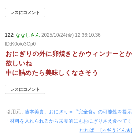
レスにコメント
122:
ななしさん
2025/10/24(金) 12:36:10.36
ID:K0o/o3Gp0
おにぎりの外に卵焼きとかウィンナーとか
欲しいね
中に詰めたら美味しくなさそう
レスにコメント
引用元 :
藤本美貴、おにぎり＝〝完全食〟の可能性を提示
「材料を入れられるから栄養的にもおにぎりさえ食べてく
れれば」 [ネギうどん★]