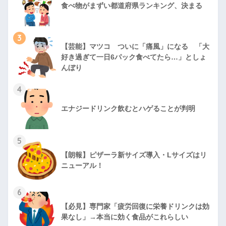
食べ物がまずい都道府県ランキング、決まる
3
【芸能】マツコ ついに「痛風」になる 「大
好き過ぎて一日6パック食べてたら…」としょ
んぼり
4
エナジードリンク飲むとハゲることが判明
5
【朗報】ピザーラ新サイズ導入・Lサイズはリ
ニューアル！
6
【必見】専門家「疲労回復に栄養ドリンクは効
果なし」→本当に効く食品がこれらしい