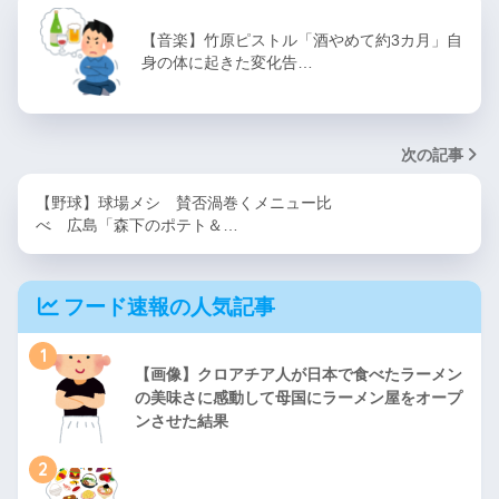
【音楽】竹原ピストル「酒やめて約3カ月」自
身の体に起きた変化告…
次の記事
【野球】球場メシ 賛否渦巻くメニュー比
べ 広島「森下のポテト＆…
フード速報の人気記事
1
【画像】クロアチア人が日本で食べたラーメン
の美味さに感動して母国にラーメン屋をオープ
ンさせた結果
2