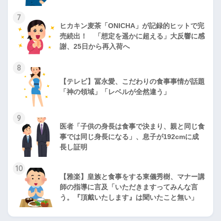
7
ヒカキン麦茶「ONICHA」が記録的ヒットで完
売続出！ 「想定を遥かに超える」大反響に感
謝、25日から再入荷へ
8
【テレビ】冨永愛、こだわりの食事事情が話題
「神の領域」「レベルが全然違う」
9
医者「子供の身長は食事で決まり、親と同じ食
事では同じ身長になる」、息子が192cmに成
長し証明
10
【雅楽】皇族と食事をする東儀秀樹、マナー講
師の指導に言及「いただきますってみんな言
う。『頂戴いたします』は聞いたこと無い」