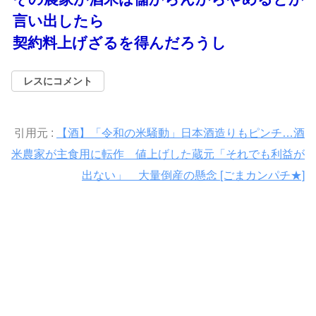
言い出したら
契約料上げざるを得んだろうし
レスにコメント
引用元 :
【酒】「令和の米騒動」日本酒造りもピンチ…酒
米農家が主食用に転作 値上げした蔵元「それでも利益が
出ない」 大量倒産の懸念 [ごまカンパチ★]