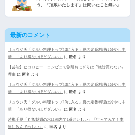
う。『頂戴いたします』は聞いたこと無い」
最新のコメント
リュウジ氏「ダルい料理トップ10に入る」夏の定番料理は冷やし中
華 「あり得ないほどダルい」
に
匿名
より
【芸能】ヒコロヒー コンビニで割引おにぎりは〝絶対買わない〟
理由
に
匿名
より
リュウジ氏「ダルい料理トップ10に入る」夏の定番料理は冷やし中
華 「あり得ないほどダルい」
に
匿名
より
リュウジ氏「ダルい料理トップ10に入る」夏の定番料理は冷やし中
華 「あり得ないほどダルい」
に
匿名
より
若槻千夏「丸亀製麺の水は都内で1番おいしい」「行ってみて！本
当に飲んで欲しい」
に
匿名
より