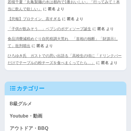
若槻千夏「丸亀製麺の水は都内で1番おいしい」「行ってみて！本
当に飲んで欲しい」
に
匿名
より
【悲報】プロテイン、高すぎる
に
匿名
より
「子供が飲みそう…」ペプシのボディソープ誕生
に
匿名
より
食品消費減税めぐり自民税調大荒れ 「首相の独断」「財源示し
て」批判噴出
に
匿名
より
ひろゆき氏 ガストでの思い出語る「高校生の頃に「ドリンクバー
だけでテーブルの粉チーズを食べまくってたら…」
に
匿名
より
カテゴリー
B級グルメ
Youtube・動画
アウトドア・BBQ