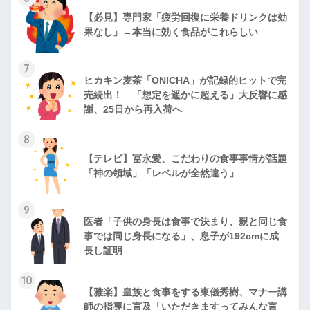
【必見】専門家「疲労回復に栄養ドリンクは効
果なし」→本当に効く食品がこれらしい
7
ヒカキン麦茶「ONICHA」が記録的ヒットで完
売続出！ 「想定を遥かに超える」大反響に感
謝、25日から再入荷へ
8
【テレビ】冨永愛、こだわりの食事事情が話題
「神の領域」「レベルが全然違う」
9
医者「子供の身長は食事で決まり、親と同じ食
事では同じ身長になる」、息子が192cmに成
長し証明
10
【雅楽】皇族と食事をする東儀秀樹、マナー講
師の指導に言及「いただきますってみんな言