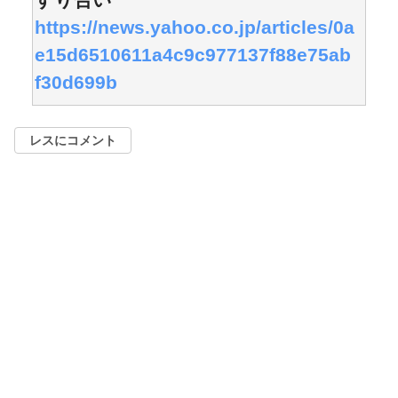
https://news.yahoo.co.jp/articles/0a
e15d6510611a4c9c977137f88e75ab
f30d699b
レスにコメント