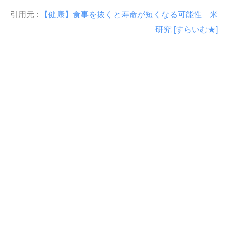
引用元 :
【健康】食事を抜くと寿命が短くなる可能性 米
研究 [すらいむ★]