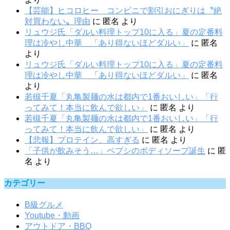
【芸能】ヒコロヒー コンビニで割引おにぎりは〝絶
対買わない〟理由
に
匿名
より
リュウジ氏「ダルい料理トップ10に入る」夏の定番料
理は冷やし中華 「あり得ないほどダルい」
に
匿名
より
リュウジ氏「ダルい料理トップ10に入る」夏の定番料
理は冷やし中華 「あり得ないほどダルい」
に
匿名
より
若槻千夏「丸亀製麺の水は都内で1番おいしい」「行
ってみて！本当に飲んで欲しい」
に
匿名
より
若槻千夏「丸亀製麺の水は都内で1番おいしい」「行
ってみて！本当に飲んで欲しい」
に
匿名
より
【悲報】プロテイン、高すぎる
に
匿名
より
「子供が飲みそう…」ペプシのボディソープ誕生
に
匿
名
より
カテゴリー
B級グルメ
Youtube・動画
アウトドア・BBQ