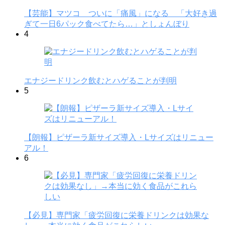
【芸能】マツコ ついに「痛風」になる 「大好き過
ぎて一日6パック食べてたら…」としょんぼり
4
エナジードリンク飲むとハゲることが判明
5
【朗報】ピザーラ新サイズ導入・Lサイズはリニュー
アル！
6
【必見】専門家「疲労回復に栄養ドリンクは効果な