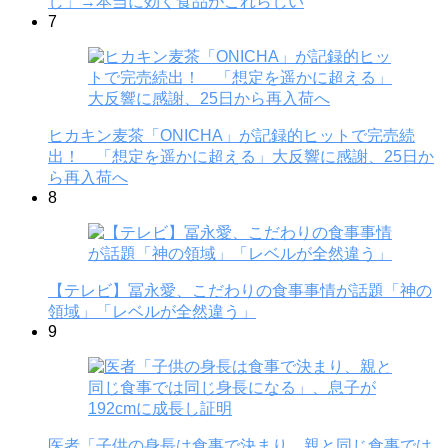
し」→本当に効く食品がこれらしい
7
ヒカキン麦茶「ONICHA」が記録的ヒットで完売続
出！ 「想定を遥かに超える」大反響に感謝、25日か
ら再入荷へ
8
【テレビ】冨永愛、こだわりの食事事情が話題「神の
領域」「レベルが全然違う」
9
医者「子供の身長は食事で決まり、親と同じ食事では