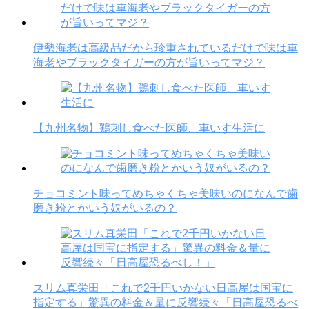
伊勢海老は高級品だから珍重されているだけで味は車
海老やブラックタイガーの方が旨いってマジ？
【九州名物】鶏刺し食べた医師、車いす生活に
チョコミント味ってめちゃくちゃ美味いのになんで歯
磨き粉とかいう奴がいるの？
スリム真栄田「これで2千円いかない日高屋は国宝に
指定する」驚異の料金＆量に反響続々「日高屋恐るべ