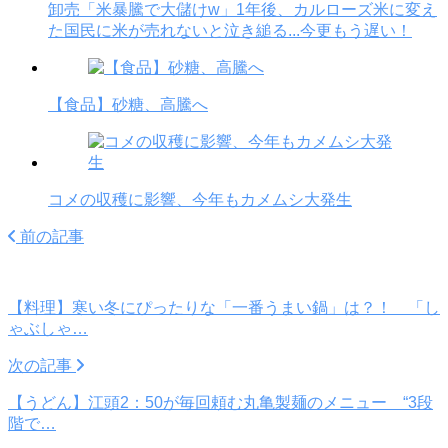
卸売「米暴騰で大儲けw」1年後、カルローズ米に変え
た国民に米が売れないと泣き縋る...今更もう遅い！
【食品】砂糖、高騰へ
コメの収穫に影響、今年もカメムシ大発生
前の記事
【料理】寒い冬にぴったりな「一番うまい鍋」は？！ 「し
ゃぶしゃ…
次の記事
【うどん】江頭2：50が毎回頼む丸亀製麺のメニュー “3段
階で…