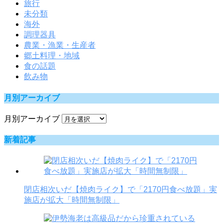
旅行
未分類
海外
調理器具
農業・漁業・生産者
郷土料理・地域
食の話題
飲み物
月別アーカイブ
月別アーカイブ
新着記事
閉店相次いだ【焼肉ライク】で「2170円食べ放題」実
施店が拡大「時間無制限」