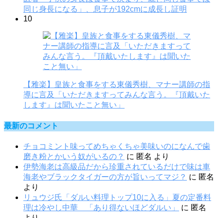
同じ身長になる」、息子が192cmに成長し証明
10
【雅楽】皇族と食事をする東儀秀樹、マナー講師の指
導に言及「いただきますってみんな言う。『頂戴いた
します』は聞いたこと無い」
最新のコメント
チョコミント味ってめちゃくちゃ美味いのになんで歯
磨き粉とかいう奴がいるの？
に
匿名
より
伊勢海老は高級品だから珍重されているだけで味は車
海老やブラックタイガーの方が旨いってマジ？
に
匿名
より
リュウジ氏「ダルい料理トップ10に入る」夏の定番料
理は冷やし中華 「あり得ないほどダルい」
に
匿名
より