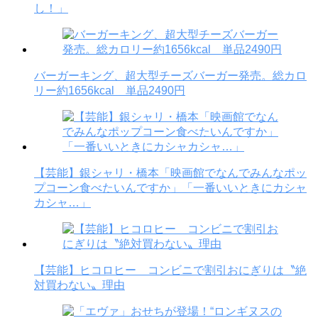
し！」
バーガーキング、超大型チーズバーガー発売。総カロ
リー約1656kcal 単品2490円
【芸能】銀シャリ・橋本「映画館でなんでみんなポッ
プコーン食べたいんですか」「一番いいときにカシャ
カシャ…」
【芸能】ヒコロヒー コンビニで割引おにぎりは〝絶
対買わない〟理由