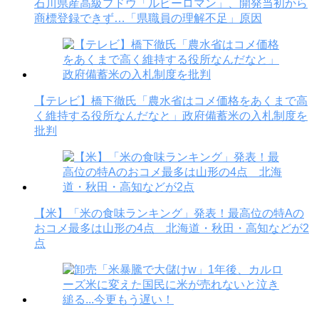
石川県産高級ブドウ「ルビーロマン」、開発当初から
商標登録できず…「県職員の理解不足」原因
【テレビ】橋下徹氏「農水省はコメ価格をあくまで高
く維持する役所なんだなと」政府備蓄米の入札制度を
批判
【米】「米の食味ランキング」発表！最高位の特Aの
おコメ最多は山形の4点 北海道・秋田・高知などが2
点