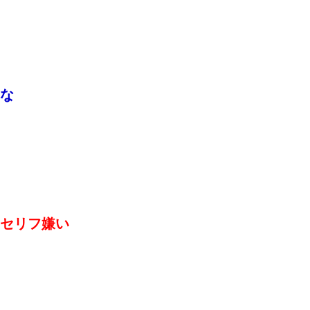
な
セリフ嫌い