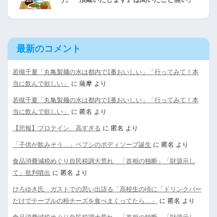
最新のコメント
若槻千夏「丸亀製麺の水は都内で1番おいしい」「行ってみて！本
当に飲んで欲しい」
に
薩摩
より
若槻千夏「丸亀製麺の水は都内で1番おいしい」「行ってみて！本
当に飲んで欲しい」
に
匿名
より
【悲報】プロテイン、高すぎる
に
匿名
より
「子供が飲みそう…」ペプシのボディソープ誕生
に
匿名
より
食品消費減税めぐり自民税調大荒れ 「首相の独断」「財源示し
て」批判噴出
に
匿名
より
ひろゆき氏 ガストでの思い出語る「高校生の頃に「ドリンクバー
だけでテーブルの粉チーズを食べまくってたら…」
に
匿名
より