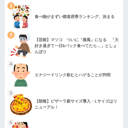
2
食べ物がまずい都道府県ランキング、決まる
3
【芸能】マツコ ついに「痛風」になる 「大
好き過ぎて一日6パック食べてたら…」としょ
んぼり
4
エナジードリンク飲むとハゲることが判明
5
【朗報】ピザーラ新サイズ導入・Lサイズはリ
ニューアル！
6