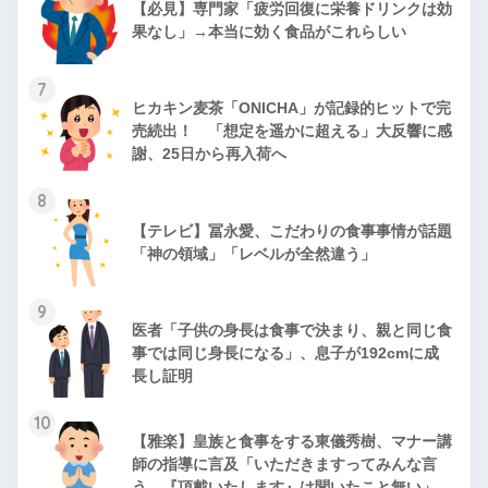
【必見】専門家「疲労回復に栄養ドリンクは効
果なし」→本当に効く食品がこれらしい
7
ヒカキン麦茶「ONICHA」が記録的ヒットで完
売続出！ 「想定を遥かに超える」大反響に感
謝、25日から再入荷へ
8
【テレビ】冨永愛、こだわりの食事事情が話題
「神の領域」「レベルが全然違う」
9
医者「子供の身長は食事で決まり、親と同じ食
事では同じ身長になる」、息子が192cmに成
長し証明
10
【雅楽】皇族と食事をする東儀秀樹、マナー講
師の指導に言及「いただきますってみんな言
う。『頂戴いたします』は聞いたこと無い」