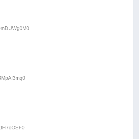
ID:0mDUWg0M0
D:BMpAl3mq0
:ZfH7oOSF0