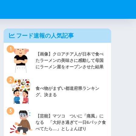
フード速報の人気記事
1
【画像】クロアチア人が日本で食べ
たラーメンの美味さに感動して母国
にラーメン屋をオープンさせた結果
2
食べ物がまずい都道府県ランキン
グ、決まる
3
【芸能】マツコ ついに「痛風」に
なる 「大好き過ぎて一日6パック食
べてたら…」としょんぼり