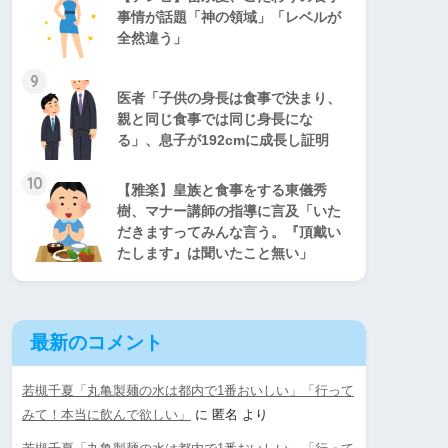
事情が話題「神の領域」「レベルが
全然違う」
9
医者「子供の身長は食事で決まり、
親と同じ食事では同じ身長にな
る」、息子が192cmに成長し証明
10
【雅楽】皇族と食事をする東儀秀
樹、マナー講師の指導に言及「いた
だきますってみんな言う。『頂戴い
たします』は聞いたこと無い」
最新のコメント
若槻千夏「丸亀製麺の水は都内で1番おいしい」「行って
みて！本当に飲んで欲しい」
に
匿名
より