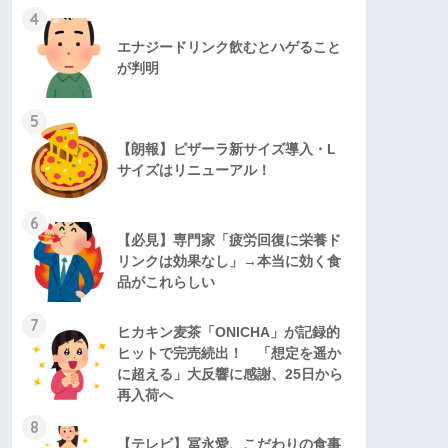
4
エナジードリンク飲むとハゲること
が判明
5
【朗報】ピザーラ新サイズ導入・L
サイズはリニューアル！
6
【必見】専門家「疲労回復に栄養ド
リンクは効果なし」→本当に効く食
品がこれらしい
7
ヒカキン麦茶「ONICHA」が記録的
ヒットで完売続出！ 「想定を遥か
に超える」大反響に感謝、25日から
再入荷へ
8
【テレビ】冨永愛、こだわりの食事