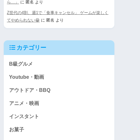
ら…」
に
匿名
より
Z世代の4割、週1で「食事キャンセル」 ゲームが楽しく
てやめられない😁
に
匿名
より
カテゴリー
B級グルメ
Youtube・動画
アウトドア・BBQ
アニメ・映画
インスタント
お菓子