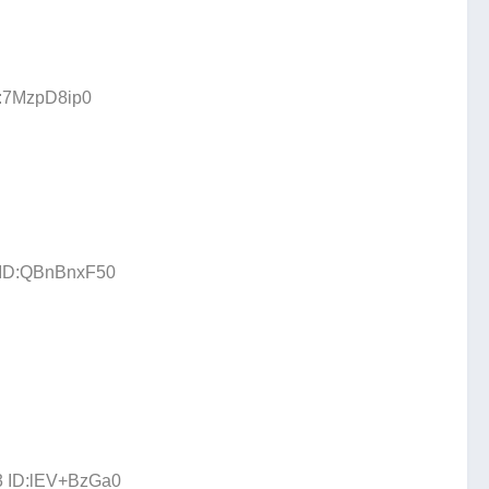
D:7MzpD8ip0
9 ID:QBnBnxF50
3 ID:lEV+BzGa0