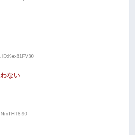
51 ID:Kex81FV30
買わない
ID:NmTHT8i90