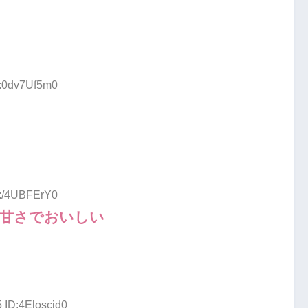
D:0dv7Uf5m0
D:/4UBFErY0
い甘さでおいしい
 ID:4Eloscjd0