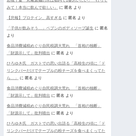
若槻千夏「丸亀製麺の水は都内で1番おいしい」「行って
みて！本当に飲んで欲しい」
に
匿名
より
【悲報】プロテイン、高すぎる
に
匿名
より
「子供が飲みそう…」ペプシのボディソープ誕生
に
匿名
より
食品消費減税めぐり自民税調大荒れ 「首相の独断」
「財源示して」批判噴出
に
匿名
より
ひろゆき氏 ガストでの思い出語る「高校生の頃に「ド
リンクバーだけでテーブルの粉チーズを食べまくってた
ら…」
に
匿名
より
食品消費減税めぐり自民税調大荒れ 「首相の独断」
「財源示して」批判噴出
に
匿名
より
食品消費減税めぐり自民税調大荒れ 「首相の独断」
「財源示して」批判噴出
に
匿名
より
ひろゆき氏 ガストでの思い出語る「高校生の頃に「ド
リンクバーだけでテーブルの粉チーズを食べまくってた