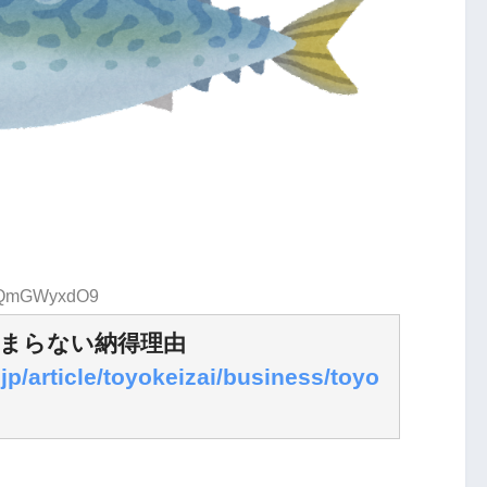
D:QmGWyxdO9
まらない納得理由
jp/article/toyokeizai/business/toyo