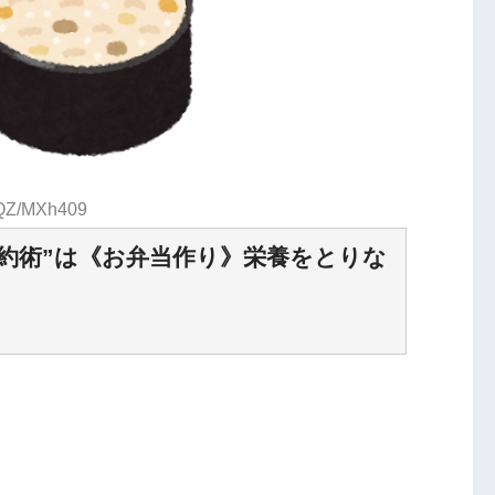
:QZ/MXh409
節約術”は《お弁当作り》栄養をとりな