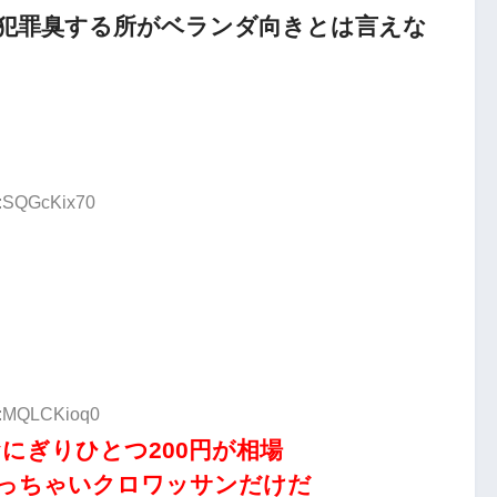
犯罪臭する所がベランダ向きとは言えな
D:SQGcKix70
ID:MQLCKioq0
にぎりひとつ200円が相場
小っちゃいクロワッサンだけだ