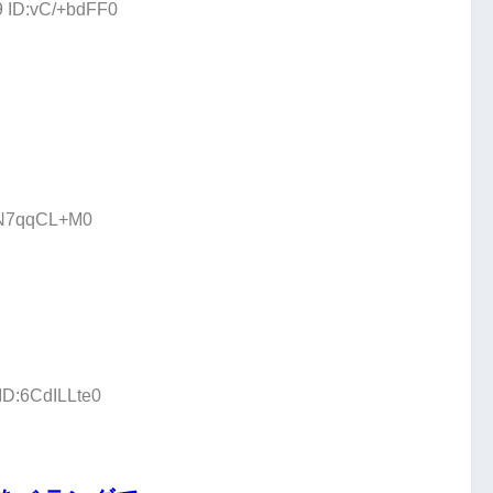
9 ID:vC/+bdFF0
D:N7qqCL+M0
ID:6CdILLte0