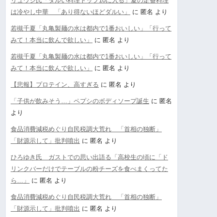
リュウジ氏「ダルい料理トップ10に入る」夏の定番料理
は冷やし中華 「あり得ないほどダルい」
に
匿名
より
若槻千夏「丸亀製麺の水は都内で1番おいしい」「行って
みて！本当に飲んで欲しい」
に
匿名
より
若槻千夏「丸亀製麺の水は都内で1番おいしい」「行って
みて！本当に飲んで欲しい」
に
匿名
より
【悲報】プロテイン、高すぎる
に
匿名
より
「子供が飲みそう…」ペプシのボディソープ誕生
に
匿名
より
食品消費減税めぐり自民税調大荒れ 「首相の独断」
「財源示して」批判噴出
に
匿名
より
ひろゆき氏 ガストでの思い出語る「高校生の頃に「ド
リンクバーだけでテーブルの粉チーズを食べまくってた
ら…」
に
匿名
より
食品消費減税めぐり自民税調大荒れ 「首相の独断」
「財源示して」批判噴出
に
匿名
より