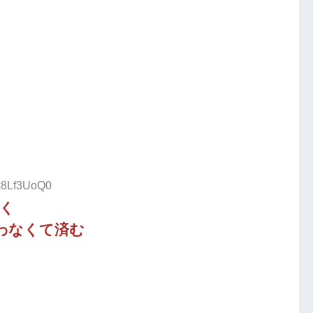
:k8Lf3UoQ0
く
わなくて済む