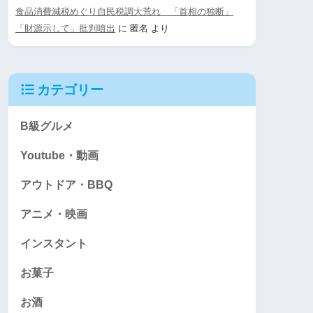
食品消費減税めぐり自民税調大荒れ 「首相の独断」
「財源示して」批判噴出
に
匿名
より
カテゴリー
B級グルメ
Youtube・動画
アウトドア・BBQ
アニメ・映画
インスタント
お菓子
お酒