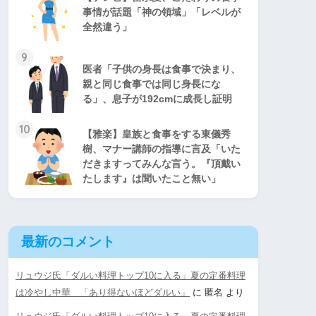
事情が話題「神の領域」「レベルが
全然違う」
9
医者「子供の身長は食事で決まり、
親と同じ食事では同じ身長にな
る」、息子が192cmに成長し証明
10
【雅楽】皇族と食事をする東儀秀
樹、マナー講師の指導に言及「いた
だきますってみんな言う。『頂戴い
たします』は聞いたこと無い」
最新のコメント
リュウジ氏「ダルい料理トップ10に入る」夏の定番料理
は冷やし中華 「あり得ないほどダルい」
に
匿名
より