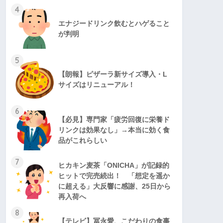
4
エナジードリンク飲むとハゲること
が判明
5
【朗報】ピザーラ新サイズ導入・L
サイズはリニューアル！
6
【必見】専門家「疲労回復に栄養ド
リンクは効果なし」→本当に効く食
品がこれらしい
7
ヒカキン麦茶「ONICHA」が記録的
ヒットで完売続出！ 「想定を遥か
に超える」大反響に感謝、25日から
再入荷へ
8
【テレビ】冨永愛、こだわりの食事