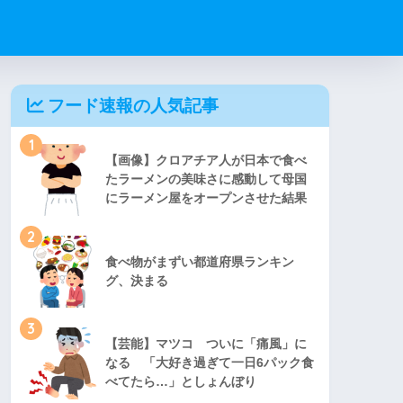
フード速報の人気記事
1
【画像】クロアチア人が日本で食べ
たラーメンの美味さに感動して母国
にラーメン屋をオープンさせた結果
2
食べ物がまずい都道府県ランキン
グ、決まる
3
【芸能】マツコ ついに「痛風」に
なる 「大好き過ぎて一日6パック食
べてたら…」としょんぼり