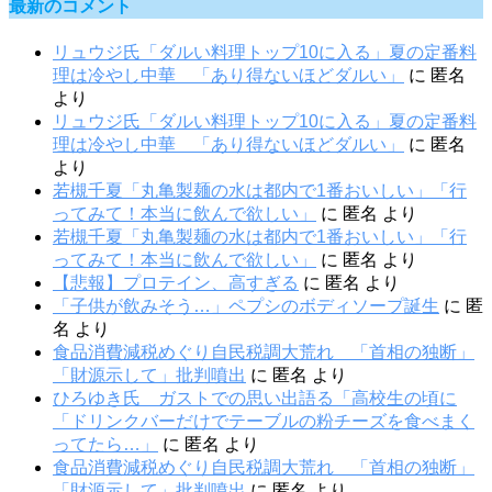
最新のコメント
リュウジ氏「ダルい料理トップ10に入る」夏の定番料
理は冷やし中華 「あり得ないほどダルい」
に
匿名
より
リュウジ氏「ダルい料理トップ10に入る」夏の定番料
理は冷やし中華 「あり得ないほどダルい」
に
匿名
より
若槻千夏「丸亀製麺の水は都内で1番おいしい」「行
ってみて！本当に飲んで欲しい」
に
匿名
より
若槻千夏「丸亀製麺の水は都内で1番おいしい」「行
ってみて！本当に飲んで欲しい」
に
匿名
より
【悲報】プロテイン、高すぎる
に
匿名
より
「子供が飲みそう…」ペプシのボディソープ誕生
に
匿
名
より
食品消費減税めぐり自民税調大荒れ 「首相の独断」
「財源示して」批判噴出
に
匿名
より
ひろゆき氏 ガストでの思い出語る「高校生の頃に
「ドリンクバーだけでテーブルの粉チーズを食べまく
ってたら…」
に
匿名
より
食品消費減税めぐり自民税調大荒れ 「首相の独断」
「財源示して」批判噴出
に
匿名
より