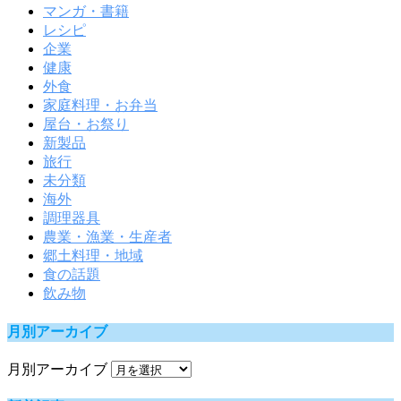
マンガ・書籍
レシピ
企業
健康
外食
家庭料理・お弁当
屋台・お祭り
新製品
旅行
未分類
海外
調理器具
農業・漁業・生産者
郷土料理・地域
食の話題
飲み物
月別アーカイブ
月別アーカイブ