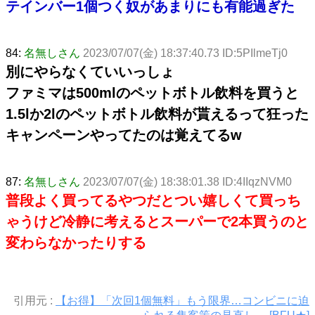
テインバー1個つく奴があまりにも有能過ぎた
84:
名無しさん
2023/07/07(金) 18:37:40.73 ID:5PIlmeTj0
別にやらなくていいっしょ
ファミマは500mlのペットボトル飲料を買うと
1.5lか2lのペットボトル飲料が貰えるって狂った
キャンペーンやってたのは覚えてるw
87:
名無しさん
2023/07/07(金) 18:38:01.38 ID:4IIqzNVM0
普段よく買ってるやつだとつい嬉しくて買っち
ゃうけど冷静に考えるとスーパーで2本買うのと
変わらなかったりする
引用元 :
【お得】「次回1個無料」もう限界…コンビニに迫