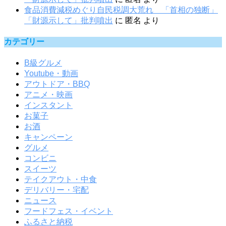
食品消費減税めぐり自民税調大荒れ 「首相の独断」
「財源示して」批判噴出
に
匿名
より
カテゴリー
B級グルメ
Youtube・動画
アウトドア・BBQ
アニメ・映画
インスタント
お菓子
お酒
キャンペーン
グルメ
コンビニ
スイーツ
テイクアウト・中食
デリバリー・宅配
ニュース
フードフェス・イベント
ふるさと納税