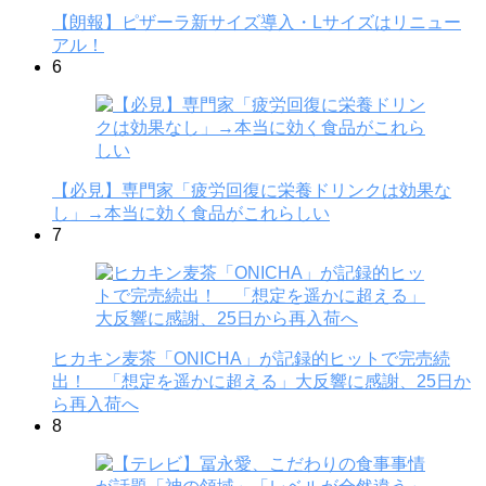
【朗報】ピザーラ新サイズ導入・Lサイズはリニュー
アル！
6
【必見】専門家「疲労回復に栄養ドリンクは効果な
し」→本当に効く食品がこれらしい
7
ヒカキン麦茶「ONICHA」が記録的ヒットで完売続
出！ 「想定を遥かに超える」大反響に感謝、25日か
ら再入荷へ
8