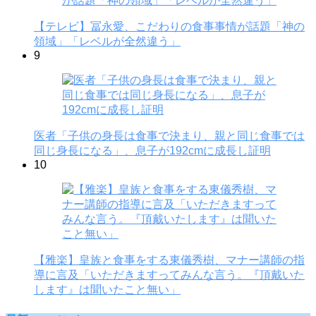
【テレビ】冨永愛、こだわりの食事事情が話題「神の
領域」「レベルが全然違う」
9
医者「子供の身長は食事で決まり、親と同じ食事では
同じ身長になる」、息子が192cmに成長し証明
10
【雅楽】皇族と食事をする東儀秀樹、マナー講師の指
導に言及「いただきますってみんな言う。『頂戴いた
します』は聞いたこと無い」